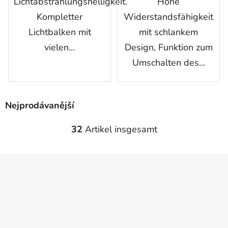
Lichtabstrahlungshelligkeit.
Hohe
Kompletter
Widerstandsfähigkeit
Lichtbalken mit
mit schlankem
vielen...
Design, Funktion zum
Umschalten des...
Nejprodávanější
32
Artikel insgesamt
S
t
e
u
e
r
e
l
e