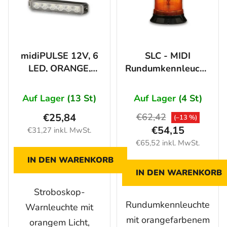
midiPULSE 12V, 6
SLC - MIDI
LED, ORANGE,
Rundumkennleuchte
KLARE
rund 18 LEDs,
ABDECKUNG
ORANGE 12/24V
Auf Lager
(13 St)
Auf Lager
(4 St)
€25,84
€62,42
(–13 %)
€54,15
€31,27 inkl. MwSt.
€65,52 inkl. MwSt.
IN DEN WARENKORB
IN DEN WARENKORB
Stroboskop-
Rundumkennleuchte
Warnleuchte mit
mit orangefarbenem
orangem Licht,