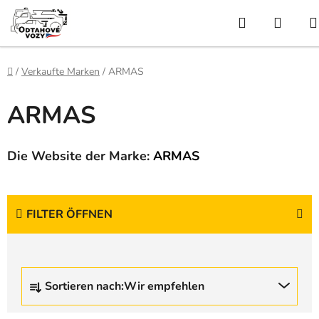
Zum
Suchen
WAR
Inhalt
springen
Startseite
/
Verkaufte Marken
/
ARMAS
ARMAS
Die Website der Marke:
ARMAS
FILTER ÖFFNEN
P
Sortieren nach:
Wir empfehlen
r
o