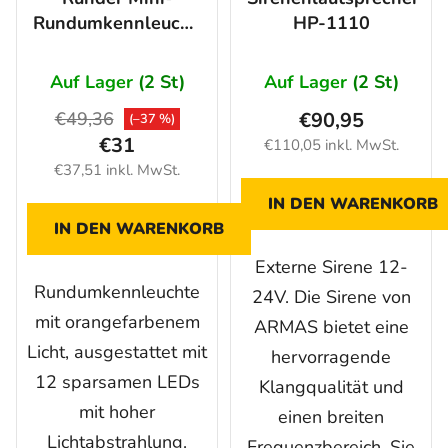
Rundumkennleuchte
HP-1110
12 LED, ORANGE
12/24V
Auf Lager
(2 St)
Auf Lager
(2 St)
€49,36
€90,95
(–37 %)
€31
€110,05 inkl. MwSt.
€37,51 inkl. MwSt.
IN DEN WARENKORB
IN DEN WARENKORB
Externe Sirene 12-
Rundumkennleuchte
24V. Die Sirene von
mit orangefarbenem
ARMAS bietet eine
Licht, ausgestattet mit
hervorragende
12 sparsamen LEDs
Klangqualität und
mit hoher
einen breiten
Lichtabstrahlung.
Frequenzbereich. Sie