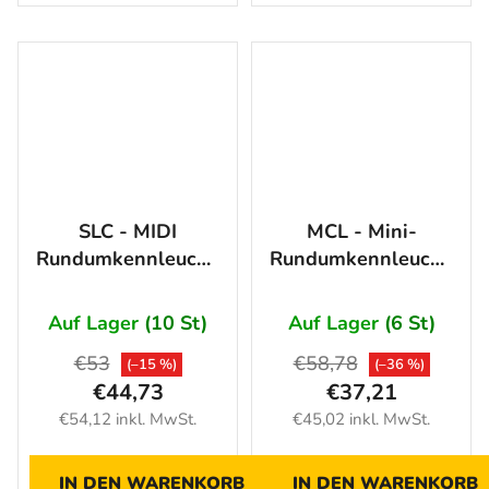
SLC - MIDI
MCL - Mini-
Rundumkennleuchte
Rundumkennleuchte
12 LED, ORANGE
rund 18 LED,
12/24V
ORANGE 12/24V
Auf Lager
(10 St)
Auf Lager
(6 St)
€53
€58,78
(–15 %)
(–36 %)
€44,73
€37,21
€54,12 inkl. MwSt.
€45,02 inkl. MwSt.
IN DEN WARENKORB
IN DEN WARENKORB