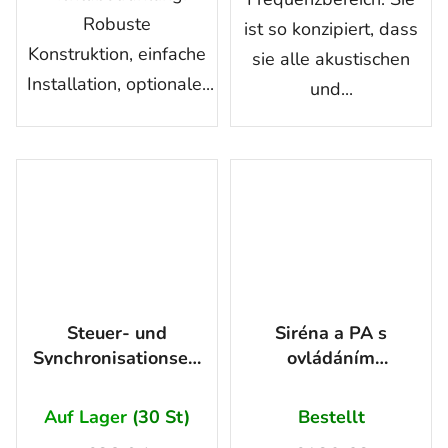
Robuste
ist so konzipiert, dass
Konstruktion, einfache
sie alle akustischen
Installation, optionale...
und...
Steuer- und
Siréna a PA s
Synchronisationseinheit
ovládáním
LCB/6 LED
světelného panelu
(s kabelovým
Auf Lager
(30 St)
Bestellt
dálkovým