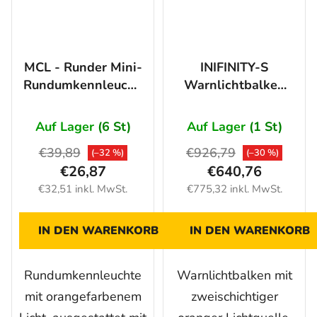
MCL - Runder Mini-
INIFINITY-S
Rundumkennleuchte
Warnlichtbalken
6 LED, ORANGE
1160 mm, 66LED,
12/24V
12V, ORANGE mit
Auf Lager
(6 St)
Auf Lager
(1 St)
e-SRC
€39,89
€926,79
(–32 %)
(–30 %)
Steuereinheit
€26,87
€640,76
€32,51 inkl. MwSt.
€775,32 inkl. MwSt.
IN DEN WARENKORB
IN DEN WARENKORB
Rundumkennleuchte
Warnlichtbalken mit
mit orangefarbenem
zweischichtiger