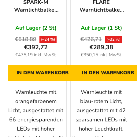
SPARK-M
FLARE
Warnlichtbalken
Warnlichtbalken
1200 mm, 66 LED,
1230 mm, 42 LED,
12/24V, ORANGE
12/24V, BLAU-
Auf Lager
(2 St)
Auf Lager
(1 St)
ROTÁ
€518,89
€426,71
(–24 %)
(–32 %)
€392,72
€289,38
€475,19 inkl. MwSt.
€350,15 inkl. MwSt.
IN DEN WARENKORB
IN DEN WARENKORB
Warnleuchte mit
Warnleuchte mit
orangefarbenem
blau-rotem Licht,
Licht, ausgestattet mit
ausgestattet mit 42
66 energiesparenden
sparsamen LEDs mit
LEDs mit hoher
hoher Leuchtkraft.