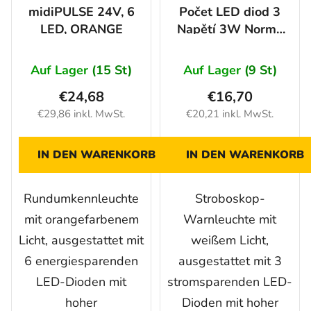
midiPULSE 24V, 6
Počet LED diod 3
LED, ORANGE
Napětí 3W Normy
ECE R10,R65 Krytí
IP IP65 Rozměry
Auf Lager
(15 St)
Auf Lager
(9 St)
100X28X20mm
€24,68
€16,70
Provozní teplota
€29,86 inkl. MwSt.
€20,21 inkl. MwSt.
+40- -70°C
IN DEN WARENKORB
IN DEN WARENKORB
Rundumkennleuchte
Stroboskop-
mit orangefarbenem
Warnleuchte mit
Licht, ausgestattet mit
weißem Licht,
6 energiesparenden
ausgestattet mit 3
LED-Dioden mit
stromsparenden LED-
hoher
Dioden mit hoher