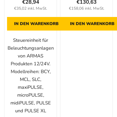
€28,94
€130,63
ovládáním)
€35,02 inkl. MwSt.
€158,06 inkl. MwSt.
IN DEN WARENKORB
IN DEN WARENKORB
Steuereinheit für
Beleuchtungsanlagen
von ARMAS
Produkten 12/24V.
Modellreihen: BCY,
MCL, SLC,
maxiPULSE,
microPULSE,
midiPULSE, PULSE
und PULSE XL