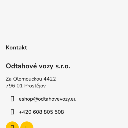
m
e
n
t
e
d
F
e
u
Kontakt
r
ß
L
z
i
e
Odtahové vozy s.r.o.
s
i
t
e
Za Olomouckou 4422
l
796 01 Prostějov
e
eshop
@
odtahovevozy.eu
+420 608 805 508