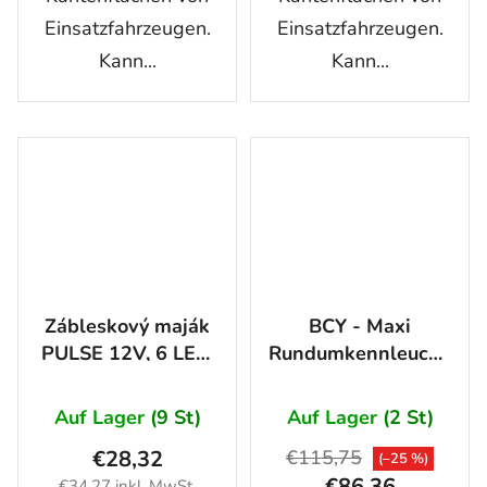
Einsatzfahrzeugen.
Einsatzfahrzeugen.
Kann...
Kann...
Zábleskový maják
BCY - Maxi
PULSE 12V, 6 LED,
Rundumkennleuchte,
ORANŽOVÝ
rund, 18 LED,
ORANGE 12/24V
Auf Lager
(9 St)
Auf Lager
(2 St)
€28,32
€115,75
(–25 %)
€86,36
€34,27 inkl. MwSt.