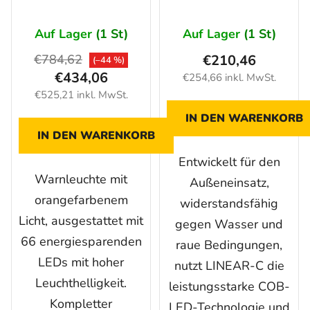
1200 mm, 66 LED,
ORANGE
12/24V, ORANGE +
Auf Lager
(1 St)
Auf Lager
(1 St)
Arbeitsleuchten
€784,62
€210,46
(–44 %)
€434,06
€254,66 inkl. MwSt.
€525,21 inkl. MwSt.
IN DEN WARENKORB
IN DEN WARENKORB
Entwickelt für den
Warnleuchte mit
Außeneinsatz,
orangefarbenem
widerstandsfähig
Licht, ausgestattet mit
gegen Wasser und
66 energiesparenden
raue Bedingungen,
LEDs mit hoher
nutzt LINEAR-C die
Leuchthelligkeit.
leistungsstarke COB-
Kompletter
LED-Technologie und