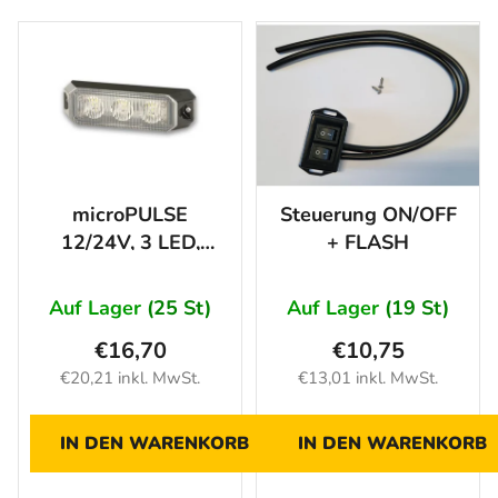
d
L
u
i
k
s
t
t
s
e
o
d
r
e
microPULSE
Steuerung ON/OFF
t
r
12/24V, 3 LED,
+ FLASH
i
P
ORANGE
e
r
r
Auf Lager
(25 St)
Auf Lager
(19 St)
o
u
d
€16,70
€10,75
n
u
€20,21 inkl. MwSt.
€13,01 inkl. MwSt.
g
k
t
IN DEN WARENKORB
IN DEN WARENKORB
e