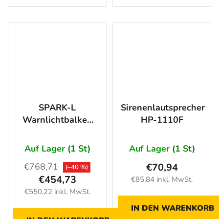
SPARK-L
Sirenenlautsprecher
Warnlichtbalken
HP-1110F
1230 mm mit
LAUTSPRECHER,
Auf Lager
(1 St)
Auf Lager
(1 St)
54 LED, 12/24V,
€768,71
€70,94
(–40 %)
BLAU-ROT
€454,73
€85,84 inkl. MwSt.
€550,22 inkl. MwSt.
IN DEN WARENKORB