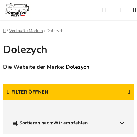
Zum
Suchen
WAR
Inhalt
springen
Startseite
/
Verkaufte Marken
/
Dolezych
Dolezych
Die Website der Marke:
Dolezych
FILTER ÖFFNEN
P
Sortieren nach:
Wir empfehlen
r
o