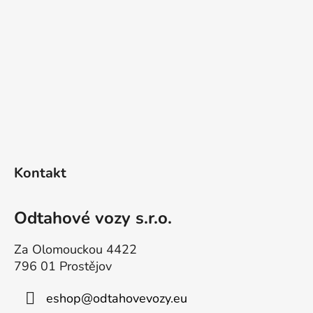
r
e
l
e
m
e
n
t
e
d
F
e
u
Kontakt
r
ß
L
z
i
e
Odtahové vozy s.r.o.
s
i
t
e
Za Olomouckou 4422
l
796 01 Prostějov
e
eshop
@
odtahovevozy.eu