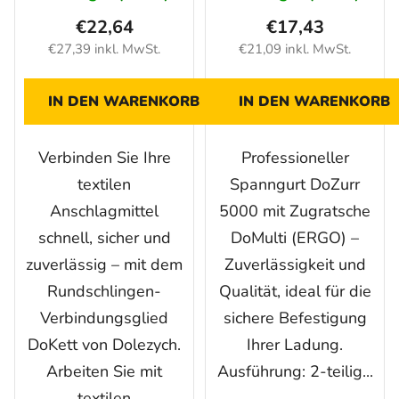
kg
€22,64
€17,43
€27,39 inkl. MwSt.
€21,09 inkl. MwSt.
IN DEN WARENKORB
IN DEN WARENKORB
Verbinden Sie Ihre
Professioneller
textilen
Spanngurt DoZurr
Anschlagmittel
5000 mit Zugratsche
schnell, sicher und
DoMulti (ERGO) –
zuverlässig – mit dem
Zuverlässigkeit und
Rundschlingen-
Qualität, ideal für die
Verbindungsglied
sichere Befestigung
DoKett von Dolezych.
Ihrer Ladung.
Arbeiten Sie mit
Ausführung: 2-teilig...
textilen