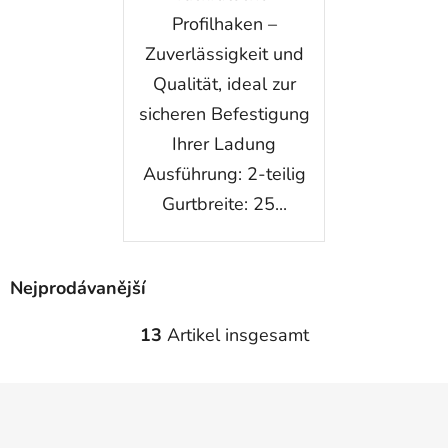
Profilhaken –
Zuverlässigkeit und
Qualität, ideal zur
sicheren Befestigung
Ihrer Ladung
Ausführung: 2-teilig
Gurtbreite: 25...
Nejprodávanější
13
Artikel insgesamt
S
t
e
u
e