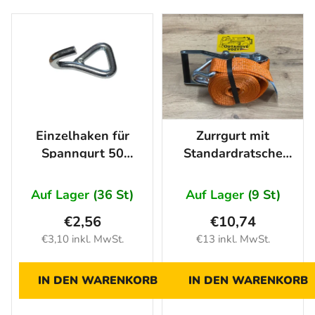
d
L
u
i
k
s
t
t
s
e
o
d
r
e
Einzelhaken für
Zurrgurt mit
t
r
Spanngurt 50
Standardratsche
i
P
mm/2500daN -
DoZurr 5000 - 4m
e
r
verzinkt
r
Auf Lager
(36 St)
Auf Lager
(9 St)
o
u
d
€2,56
€10,74
n
u
€3,10 inkl. MwSt.
€13 inkl. MwSt.
g
k
t
IN DEN WARENKORB
IN DEN WARENKORB
e