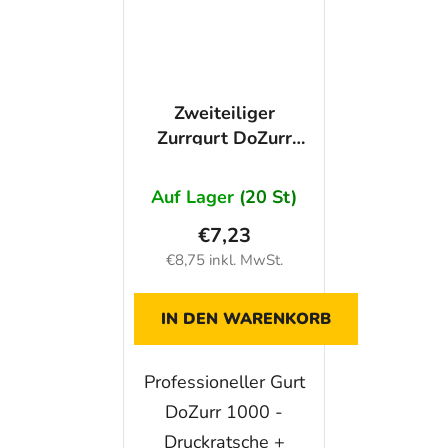
Zweiteiliger
Zurrgurt DoZurr
1000 25 mm mit
Ratsche 4 m
Auf Lager
(20 St)
€7,23
€8,75 inkl. MwSt.
IN DEN WARENKORB
Professioneller Gurt
DoZurr 1000 -
Druckratsche +