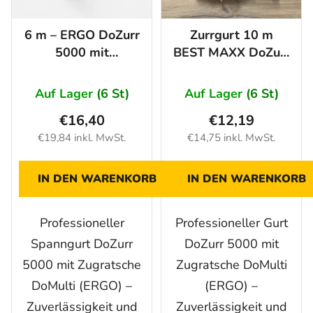
6 m – ERGO DoZurr
Zurrgurt 10 m
5000 mit
BEST MAXX DoZurr
Zugratsche DoMulti
5000 mit DoMulti
(ERGO) Ratsche
Auf Lager
(6 St)
Auf Lager
(6 St)
€16,40
€12,19
€19,84 inkl. MwSt.
€14,75 inkl. MwSt.
IN DEN WARENKORB
IN DEN WARENKORB
Professioneller
Professioneller Gurt
Spanngurt DoZurr
DoZurr 5000 mit
5000 mit Zugratsche
Zugratsche DoMulti
DoMulti (ERGO) –
(ERGO) –
Zuverlässigkeit und
Zuverlässigkeit und