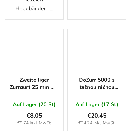
Hebebändern,...
Zweiteiliger
DoZurr 5000 s
Zurrgurt 25 mm mit
tažnou ráčnou
Ratsche 6 m
DoMulti (ERGO)
10m
Auf Lager
(20 St)
Auf Lager
(17 St)
€8,05
€20,45
€9,74 inkl. MwSt.
€24,74 inkl. MwSt.