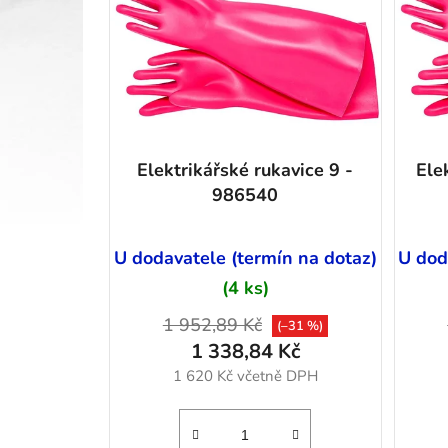
p
Proti virům
i
ESD
s
p
Rukávníky
r
Jednorázové
o
Proti nárazu
d
Elektrikářské rukavice 9 -
Ele
u
Elektrikářské rukavice
986540
k
PRACOVNÍ OBUV
t
Ochranné pomůcky
ů
U dodavatele (termín na dotaz)
U dod
Oděvy pro volný čas
(4 ks)
1 952,89 Kč
(–31 %)
Ekologie-SORB®XT
1 338,84 Kč
1 620 Kč včetně DPH
Nejnovější recenze
Ochranný obal - Lokithor J401, J402, J1000, J1500