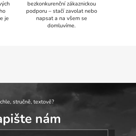
vých
bezkonkurenční zákaznickou
ího
podporu – stačí zavolat nebo
e je
napsat a na všem se
domluvíme.
chle, stručně, textově?
apište nám