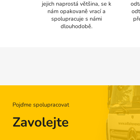
jejich naprostá většina, se k
odt
nám opakovaně vrací a
odt
spolupracuje s námi
př
dlouhodobě.
Z
á
p
a
t
í
Pojďme spolupracovat
Zavolejte