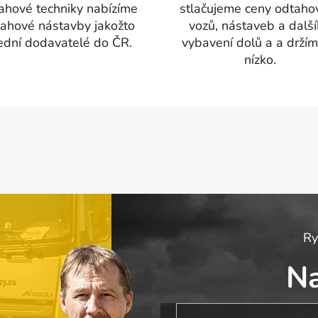
v
ahové techniky nabízíme
stlačujeme ceny odtaho
k
ahové nástavby jakožto
vozů, nástaveb a dalš
y
ední dodavatelé do ČR.
vybavení dolů a a držím
v
nízko.
ý
p
i
s
u
Ry
N