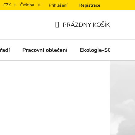
CZK
Čeština
Přihlášení
Registrace
PRÁZDNÝ KOŠÍK
NÁKUPNÍ
KOŠÍK
řadí
Pracovní oblečení
Ekologie-SORB®XT