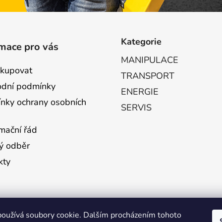
Kategorie
mace pro vás
MANIPULACE
akupovat
TRANSPORT
dní podmínky
ENERGIE
nky ochrany osobních
SERVIS
mační řád
ý odběr
kty
oužívá soubory cookie. Dalším procházením tohoto