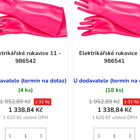
ktrikářské rukavice 11 -
Elektrikářské rukavice 1
986542
986541
avatele (termín na dotaz)
U dodavatele (termín na 
(4 ks)
(18 ks)
1 952,89 Kč
1 952,89 Kč
(–31 %)
(–31 %)
1 338,84 Kč
1 338,84 Kč
1 620 Kč včetně DPH
1 620 Kč včetně DPH