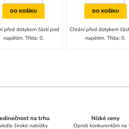
DO KOŠÍKU
DO KOŠÍKU
ní před dotykem částí pod
Chrání před dotykem část
napětím. Třída: 0.
napětím. Třída: 0.
O
v
l
á
d
a
c
í
Jedinečnost na trhu
Nízké ceny
p
r
Vedle široké nabídky
Oproti konkurentům na 