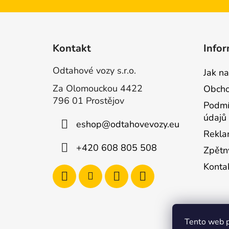
Kontakt
Infor
Odtahové vozy s.r.o.
Jak n
Za Olomouckou 4422
Obcho
796 01 Prostějov
Podmí
údajů
eshop
@
odtahovevozy.eu
Rekla
+420 608 805 508
Zpětn
Konta
Tento web p