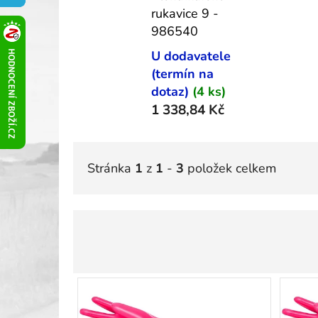
rukavice 9 -
Rukavice
986540
Kombinované
U dodavatele
(termín na
Máčené
dotaz)
(4 ks)
Do špatného počasí
1 338,84 Kč
Celokožené
Protiřezné
Stránka
1
z
1
-
3
položek celkem
Tepelně odolné
Speciální
Svářecí
Textilní
ATG
V
ý
Chemické a úklidové