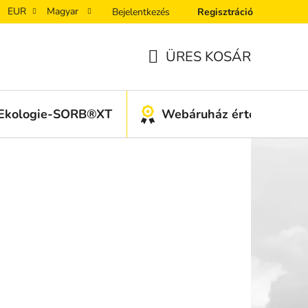
EUR
Magyar
Bejelentkezés
Regisztráció
ÜRES KOSÁR
KOSÁR
Ekologie-SORB®XT
Webáruház értékelése