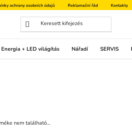
ínky ochrany osobních údajů
Reklamační řád
Kontakty
Energia + LED világítás
Nářadí
SERVIS
éke nem található...