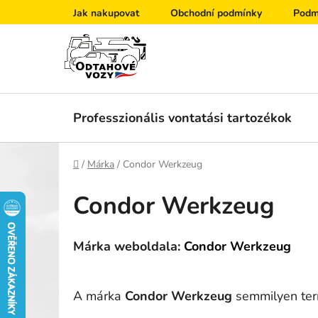
Ugrás
Jak nakupovat
Obchodní podmínky
Podm
a
fő
tartalomhoz
Professzionális vontatási tartozékok
Kezdőlap
/
Márka
/
Condor Werkzeug
Condor Werkzeug
Márka weboldala:
Condor Werkzeug
A márka
Condor Werkzeug
semmilyen term