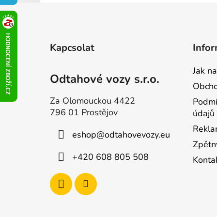
L
á
b
Kapcsolat
Infor
l
é
Jak n
Odtahové vozy s.r.o.
c
Obcho
Za Olomouckou 4422
Podmí
796 01 Prostějov
údajů
Rekla
eshop
@
odtahovevozy.eu
Zpětn
+420 608 805 508
Konta