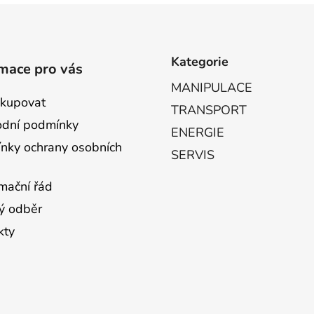
Kategorie
mace pro vás
MANIPULACE
akupovat
TRANSPORT
dní podmínky
ENERGIE
nky ochrany osobních
SERVIS
mační řád
ý odběr
kty