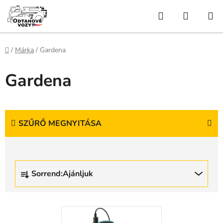
Ugrás
Keresés
KOSÁR
a
fő
tartalomhoz
Kezdőlap
/
Márka
/
Gardena
Gardena
SZŰRŐ MEGNYITÁSA
T
Sorrend:
Ajánljuk
e
r
m
T
é
e