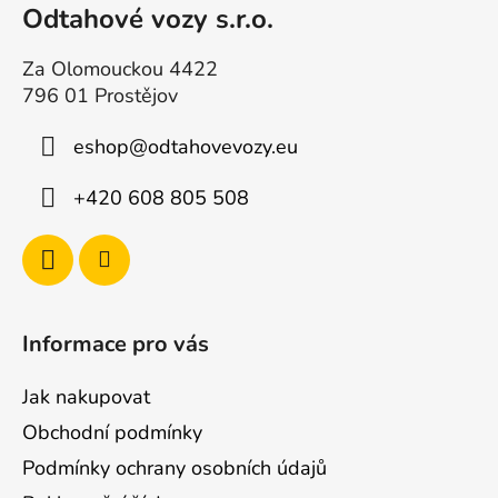
é
Odtahové vozy s.r.o.
i
c
Za Olomouckou 4422
796 01 Prostějov
eshop
@
odtahovevozy.eu
+420 608 805 508
Informace pro vás
Jak nakupovat
Obchodní podmínky
Podmínky ochrany osobních údajů