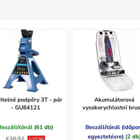
itelné podpěry 3T - pár
Akumulátorová
- GU84121
vysokorychlostní bru
HSS 12-131-04B -
GU58610
Beszállítónál
(61 db)
Beszállítónál (időpo
egyeztetésre)
(2 db
€38,92
(–15 %)