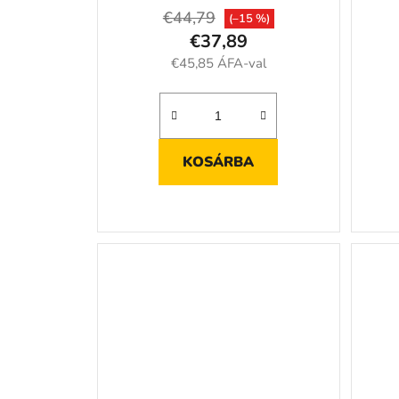
€44,79
(–15 %)
€37,89
€45,85 ÁFA-val
KOSÁRBA