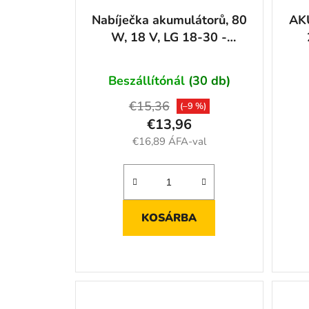
Nabíječka akumulátorů, 80
AKU
W, 18 V, LG 18-30 -
GU58547
Beszállítónál
(30 db)
€15,36
(–9 %)
€13,96
€16,89 ÁFA-val
KOSÁRBA