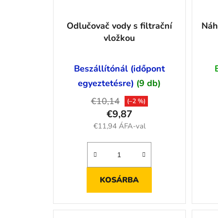
Odlučovač vody s filtrační
Náh
vložkou
Beszállítónál (időpont
egyeztetésre)
(9 db)
€10,14
(–2 %)
€9,87
€11,94 ÁFA-val
KOSÁRBA