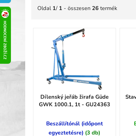
Oldal
1
/
1
- összesen
26
termék
T
e
r
m
é
k
e
k
l
Dílenský jeřáb žirafa Güde
Stav
i
GWK 1000.1, 1t - GU24363
s
t
á
Beszállítónál (időpont
j
egyeztetésre)
(3 db)