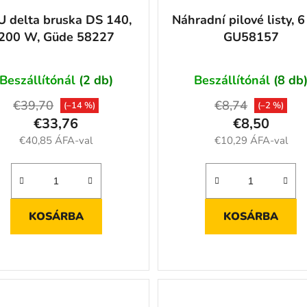
 delta bruska DS 140,
Náhradní pilové listy, 6
200 W, Güde 58227
GU58157
Beszállítónál
(2 db)
Beszállítónál
(8 db
€39,70
€8,74
(–14 %)
(–2 %)
€33,76
€8,50
€40,85 ÁFA-val
€10,29 ÁFA-val
KOSÁRBA
KOSÁRBA