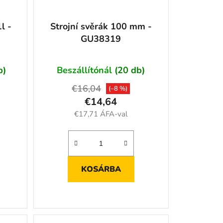
l -
Strojní svěrák 100 mm -
GU38319
b)
Beszállítónál
(20 db)
€16,04
(–8 %)
€14,64
€17,71 ÁFA-val
KOSÁRBA