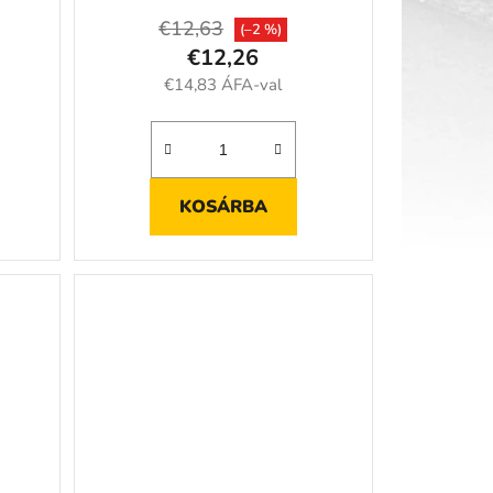
€12,63
(–2 %)
€12,26
€14,83 ÁFA-val
KOSÁRBA