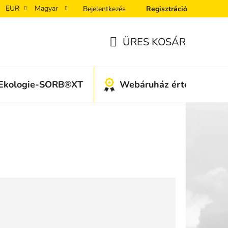
EUR
Magyar
Bejelentkezés
Regisztráció
ÜRES KOSÁR
KOSÁR
Ekologie-SORB®XT
Webáruház értékelése