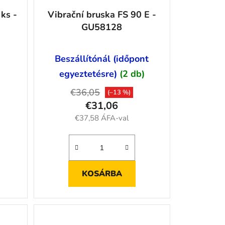
 ks -
Vibrační bruska FS 90 E -
GU58128
)
Beszállítónál (időpont
egyeztetésre)
(2 db)
€36,05
(–13 %)
€31,06
€37,58 ÁFA-val
KOSÁRBA