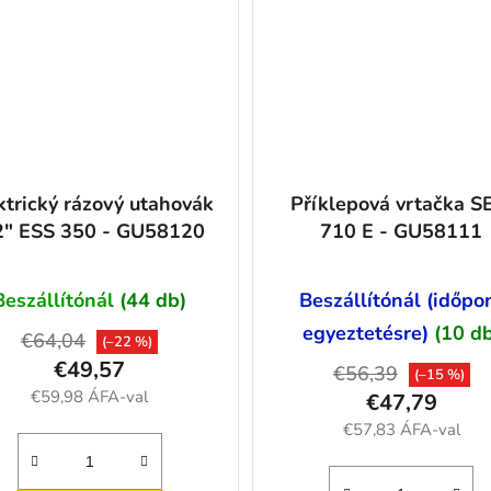
ktrický rázový utahovák
Příklepová vrtačka 
2" ESS 350 - GU58120
710 E - GU58111
Beszállítónál
(44 db)
Beszállítónál (időpo
egyeztetésre)
(10 d
€64,04
(–22 %)
€49,57
€56,39
(–15 %)
€59,98 ÁFA-val
€47,79
€57,83 ÁFA-val