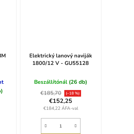
SBM
Elektrický lanový naviják
1800/12 V - GU55128
nt
Beszállítónál
(26 db)
b)
€185,70
(–18 %)
€152,25
€184,22 ÁFA-val