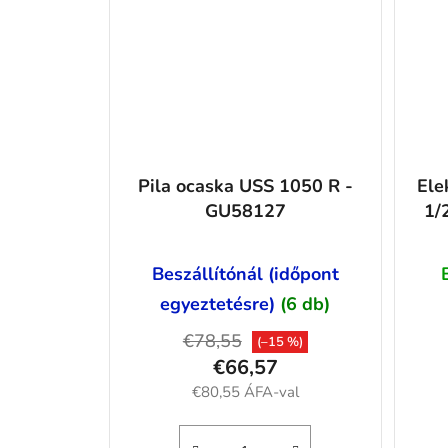
Pila ocaska USS 1050 R -
Ele
GU58127
1/
Beszállítónál (időpont
egyeztetésre)
(6 db)
€78,55
(–15 %)
€66,57
€80,55 ÁFA-val