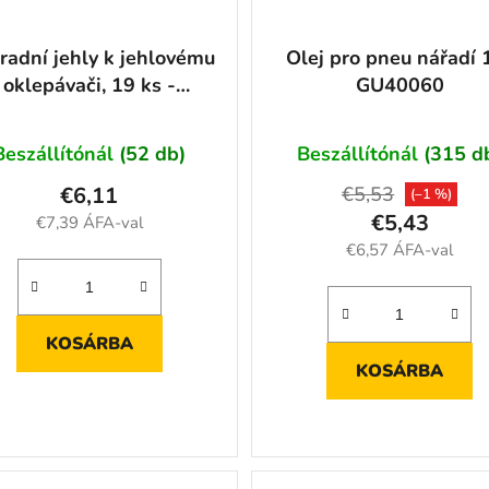
radní jehly k jehlovému
Olej pro pneu nářadí 1
oklepávači, 19 ks -
GU40060
GU40308
Beszállítónál
(52 db)
Beszállítónál
(315 d
€6,11
€5,53
(–1 %)
€5,43
€7,39 ÁFA-val
€6,57 ÁFA-val
KOSÁRBA
KOSÁRBA