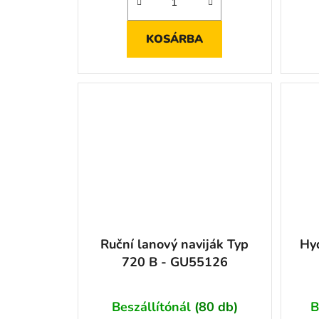
KOSÁRBA
Ruční lanový naviják Typ
Hyd
720 B - GU55126
Beszállítónál
(80 db)
B