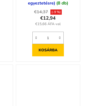
egyeztetésre)
(8 db)
€14,37
(–9 %)
€12,94
€15,66 ÁFA-val
KOSÁRBA