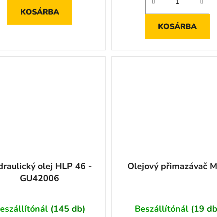
KOSÁRBA
KOSÁRBA
raulický olej HLP 46 -
Olejový přimazávač M
GU42006
eszállítónál
(145 db)
Beszállítónál
(19 db