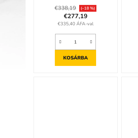
a
€338,19
(–18 %)
€277,19
€335,40 ÁFA-val
KOSÁRBA