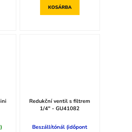
KOSÁRBA
ini
Redukční ventil s filtrem
1/4" - GU41082
)
Beszállítónál (időpont