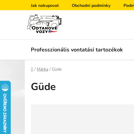
Ugrás
Jak nakupovat
Obchodní podmínky
Podm
a
fő
tartalomhoz
Professzionális vontatási tartozékok
Kezdőlap
/
Márka
/
Güde
Güde