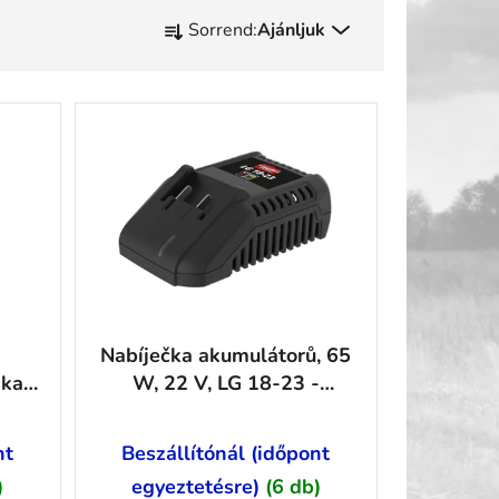
T
Sorrend:
Ajánljuk
e
r
m
é
k
e
k
r
e
n
d
Nabíječka akumulátorů, 65
e
ska
W, 22 V, LG 18-23 -
z
GU58548
é
s
nt
Beszállítónál (időpont
e
)
egyeztetésre)
(6 db)