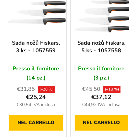
a
e
m
n
e
c
n
o
t
d
Sada nožů Fiskars,
Sada nožů Fiskars,
o
e
3 ks - 1057559
5 ks - 1057558
d
i
e
p
i
Presso il fornitore
Presso il fornitore
r
p
o
(14 pz.)
(3 pz.)
r
d
€31,85
€45,50
(–20 %)
(–18 %)
o
o
€25,24
€37,12
d
t
€30,54 IVA inclusa
€44,92 IVA inclusa
o
t
t
i
t
NEL CARRELLO
NEL CARRELLO
i