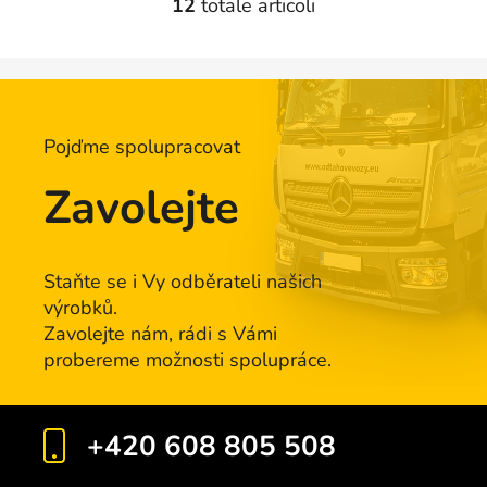
12
totale articoli
C
o
n
t
r
o
Pojďme spolupracovat
l
l
Zavolejte
i
d
e
l
Staňte se i Vy odběrateli našich
l
výrobků.
'
Zavolejte nám, rádi s Vámi
e
probereme možnosti spolupráce.
l
e
n
+420 608 805 508
c
o