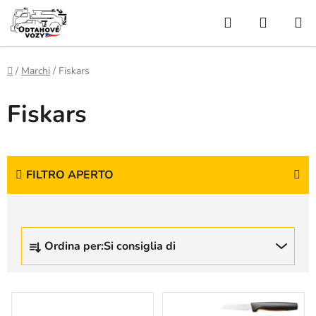
Vai
Ricerca
CARRE
al
contenuto
DELLA
SPESA
Casa
/
Marchi
/
Fiskars
Fiskars
FILTRO APERTO
O
Ordina per:
Si consiglia di
r
d
i
E
n
l