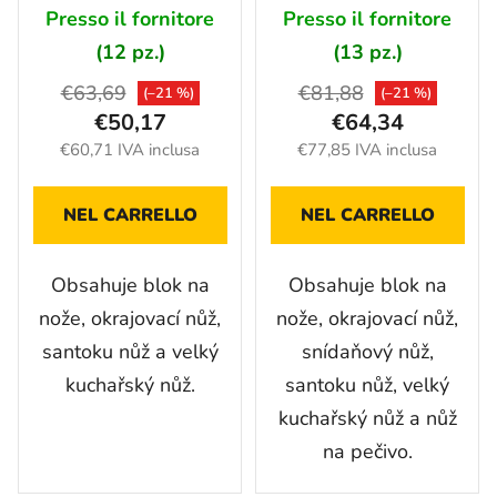
3 ks - 1057553
5 ks - 1057552
Presso il fornitore
Presso il fornitore
(12 pz.)
(13 pz.)
€63,69
€81,88
(–21 %)
(–21 %)
€50,17
€64,34
€60,71 IVA inclusa
€77,85 IVA inclusa
NEL CARRELLO
NEL CARRELLO
Obsahuje blok na
Obsahuje blok na
nože, okrajovací nůž,
nože, okrajovací nůž,
santoku nůž a velký
snídaňový nůž,
kuchařský nůž.
santoku nůž, velký
kuchařský nůž a nůž
na pečivo.