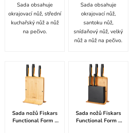
Sada obsahuje
Sada obsahuje
okrajovací nůž, střední
okrajovací nůž,
kuchařský nůž a nůž
santoku nůž,
na pečivo.
snídaňový nůž, velký
nůž a nůž na pečivo.
Sada nožů Fiskars
Sada nožů Fiskars
Functional Form v
Functional Form v
bambusovém bloku,
bambusovém bloku,