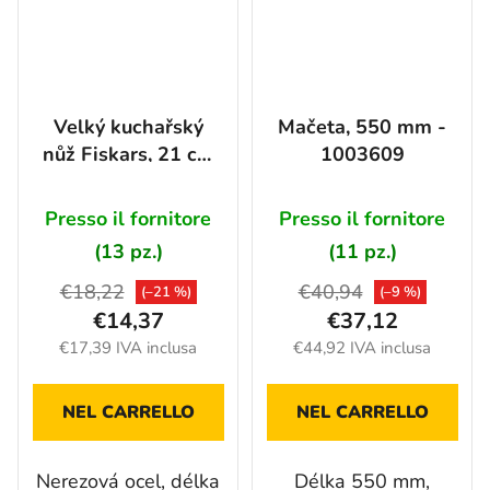
Velký kuchařský
Mačeta, 550 mm -
nůž Fiskars, 21 cm
1003609
- 1057534
Presso il fornitore
Presso il fornitore
(13 pz.)
(11 pz.)
€18,22
€40,94
(–21 %)
(–9 %)
€14,37
€37,12
€17,39 IVA inclusa
€44,92 IVA inclusa
NEL CARRELLO
NEL CARRELLO
Nerezová ocel, délka
Délka 550 mm,