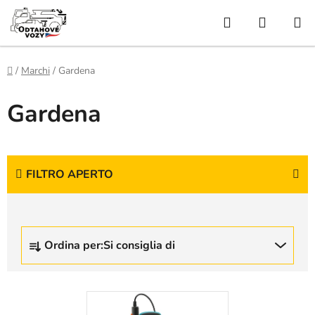
Vai
Ricerca
CARRE
al
contenuto
DELLA
SPESA
Casa
/
Marchi
/
Gardena
Gardena
FILTRO APERTO
O
Ordina per:
Si consiglia di
r
d
i
E
n
l