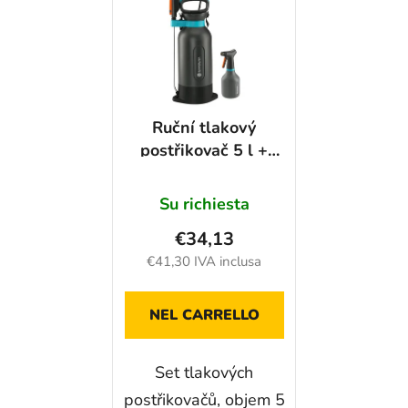
a
e
m
n
e
c
n
o
t
d
Ruční tlakový
o
e
postřikovač 5 l +
d
i
postřikovač 0,75 l -
e
p
GA1113430
i
Su richiesta
r
p
o
€34,13
r
d
€41,30 IVA inclusa
o
o
d
t
NEL CARRELLO
o
t
t
i
t
Set tlakových
i
postřikovačů, objem 5