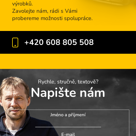
l
výrobků.
'
Zavolejte nám, rádi s Vámi
e
probereme možnosti spolupráce.
l
e
n
+420 608 805 508
c
o
Rychle, stručně, textově?
Napište nám
Jméno a příjmení
E-mail