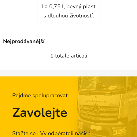
l a 0,75 l, pevný plast
s dlouhou životností.
Nejprodávanější
1
totale articoli
C
o
n
t
r
o
Pojďme spolupracovat
l
l
Zavolejte
i
d
e
l
Staňte se i Vy odběrateli našich