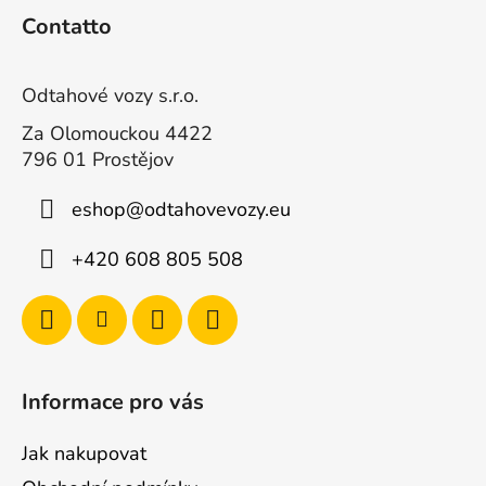
i
Contatto
è
d
i
Odtahové vozy s.r.o.
p
Za Olomouckou 4422
a
796 01 Prostějov
g
i
eshop
@
odtahovevozy.eu
n
+420 608 805 508
a
Informace pro vás
Jak nakupovat