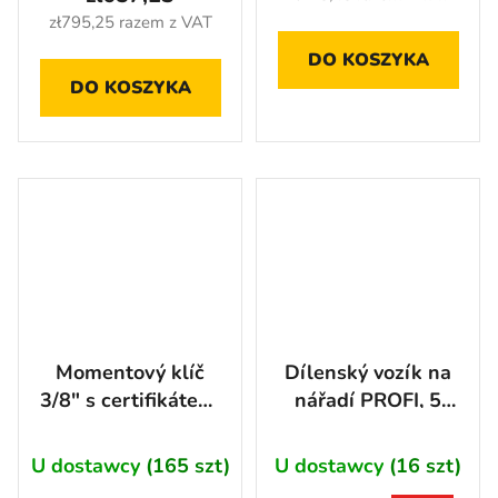
wynosi
zł795,25 razem z VAT
5,0
DO KOSZYKA
na
DO KOSZYKA
5
gwiazdek.
Momentový klíč
Dílenský vozík na
3/8" s certifikátem,
nářadí PROFI, 5
5 - 60 Nm -
zásuvek, červený -
AH011269
RTGC1305WA
U dostawcy
(165 szt)
U dostawcy
(16 szt)