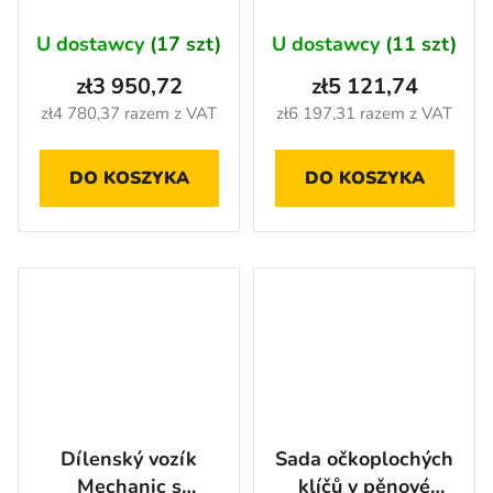
14 zásuvek,
deskou a horními
AHProfi - AH4114
skříňkami -
U dostawcy
(17 szt)
U dostawcy
(11 szt)
AH7218
zł3 950,72
zł5 121,74
zł4 780,37 razem z VAT
zł6 197,31 razem z VAT
DO KOSZYKA
DO KOSZYKA
Dílenský vozík
Sada očkoplochých
Mechanic s
klíčů v pěnové