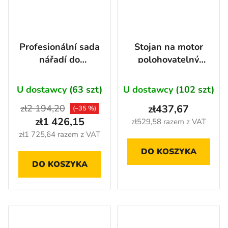
Profesionální sada
Stojan na motor
nářadí do
polohovatelný
dílenských vozíků,
pojízdný 900 kg -
5 výplní - AH0262
AH0009
U dostawcy
(63 szt)
U dostawcy
(102 szt)
zł2 194,20
zł437,67
(–35 %)
zł1 426,15
zł529,58 razem z VAT
zł1 725,64 razem z VAT
DO KOSZYKA
DO KOSZYKA