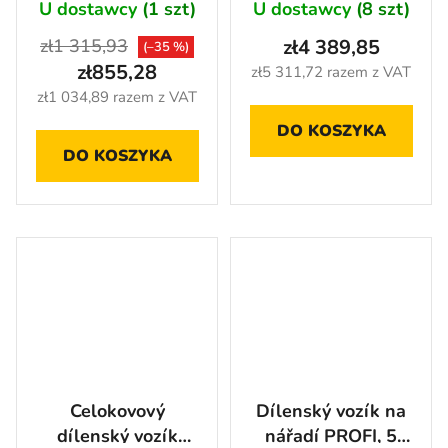
TBT9805-X
skříňkami -
U dostawcy
(1 szt)
U dostawcy
(8 szt)
AH7218B
zł1 315,93
zł4 389,85
(–35 %)
zł855,28
zł5 311,72 razem z VAT
zł1 034,89 razem z VAT
DO KOSZYKA
DO KOSZYKA
Celokovový
Dílenský vozík na
dílenský vozík
nářadí PROFI, 5