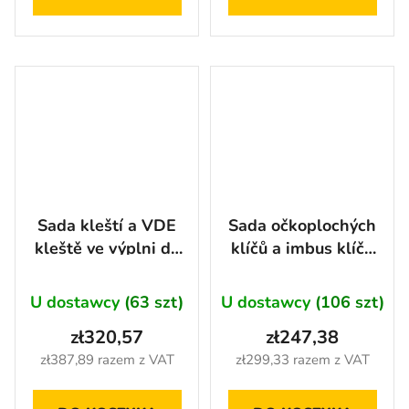
Sada kleští a VDE
Sada očkoplochých
kleště ve výplni do
klíčů a imbus klíčů
dílenského vozíku,
v pěnové výplni, 32
18 ks - AH2348
ks - AH2343
U dostawcy
(63 szt)
U dostawcy
(106 szt)
zł320,57
zł247,38
zł387,89 razem z VAT
zł299,33 razem z VAT