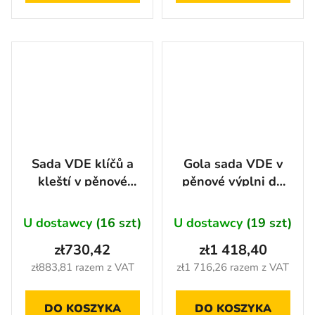
Sada VDE klíčů a
Gola sada VDE v
kleští v pěnové
pěnové výplni do
výplni, 17 ks -
dílenského vozíku,
AH2403
31 ks - AH2401
U dostawcy
(16 szt)
U dostawcy
(19 szt)
zł730,42
zł1 418,40
zł883,81 razem z VAT
zł1 716,26 razem z VAT
DO KOSZYKA
DO KOSZYKA