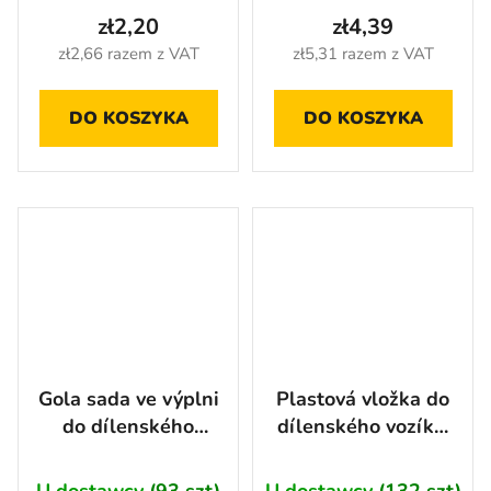
zł2,20
zł4,39
zł2,66 razem z VAT
zł5,31 razem z VAT
DO KOSZYKA
DO KOSZYKA
Gola sada ve výplni
Plastová vložka do
do dílenského
dílenského vozíku,
vozíku 1/4", 3/8" a
13 přihrádek -
1/2", 72 ks
AH6767
U dostawcy
(93 szt)
U dostawcy
(132 szt)