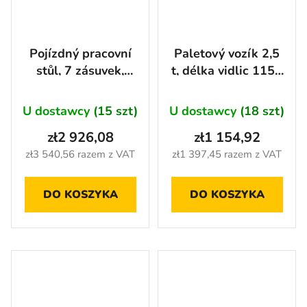
Pojízdný pracovní
Paletový vozík 2,5
stůl, 7 zásuvek,
t, délka vidlic 1150
modrý - MTGC1372
mm, AHProfi -
AH230811
U dostawcy
(15 szt)
U dostawcy
(18 szt)
zł2 926,08
zł1 154,92
zł3 540,56 razem z VAT
zł1 397,45 razem z VAT
DO KOSZYKA
DO KOSZYKA