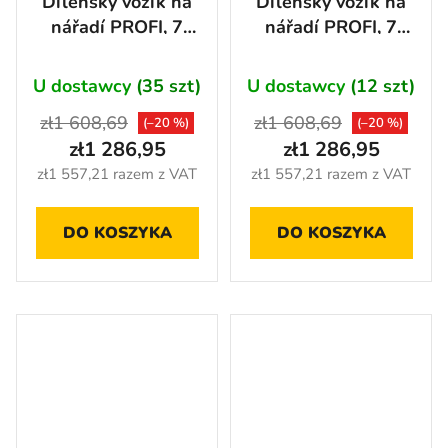
Dílenský vozík na
Dílenský vozík na
nářadí PROFI, 7
nářadí PROFI, 7
zásuvek, šedý -
zásuvek, modrý -
TGC1307WA
MTGC1307WA
U dostawcy
(35 szt)
U dostawcy
(12 szt)
zł1 608,69
zł1 608,69
(–20 %)
(–20 %)
zł1 286,95
zł1 286,95
zł1 557,21 razem z VAT
zł1 557,21 razem z VAT
DO KOSZYKA
DO KOSZYKA