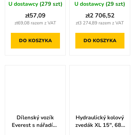
AH8814
a skříňka, 286 ks -
U dostawcy
(279 szt)
U dostawcy
(29 szt)
AH0778
zł57,09
zł2 706,52
zł69,08 razem z VAT
zł3 274,89 razem z VAT
DO KOSZYKA
DO KOSZYKA
Dílenský vozík
Hydraulický kolový
Everest s nářadím,
zvedák XL 15", 680
10 zásuvek, 350
kg - TX9015L