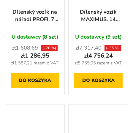
Dílenský vozík na
Dílenský vozík
nářadí PROFI, 7
MAXIMUS, 14
zásuvek, červený -
zásuvek - AH4414
RTGC1307WA
U dostawcy
(8 szt)
U dostawcy
(9 szt)
zł1 608,69
zł7 317,40
(–20 %)
(–35 %)
zł1 286,95
zł4 756,24
zł1 557,21 razem z VAT
zł5 755,05 razem z VAT
DO KOSZYKA
DO KOSZYKA