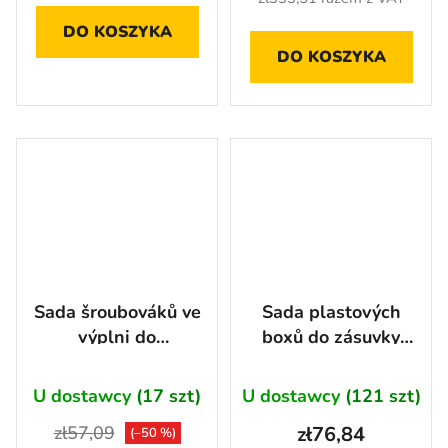
DO KOSZYKA
DO KOSZYKA
Sada šroubováků ve
Sada plastových
výplni do
boxů do zásuvky
dílenského vozíku,
dílenského vozíku,
7ks - AH100646
20 ks -
U dostawcy
(17 szt)
U dostawcy
(121 szt)
AH2222BAL
zł57,09
zł76,84
(–50 %)