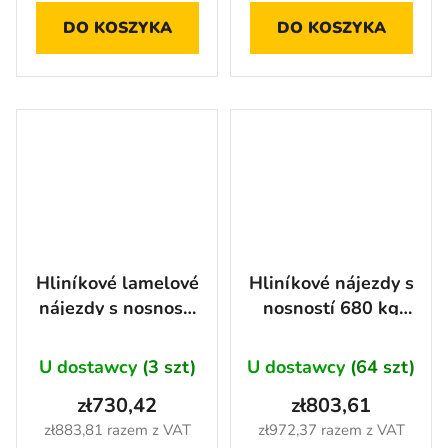
DO KOSZYKA
DO KOSZYKA
Hliníkové lamelové
Hliníkové nájezdy s
nájezdy s nosností
nosností 680 kg
680 kg - LR001D
pár - LR001BLACK
U dostawcy
(3 szt)
U dostawcy
(64 szt)
zł730,42
zł803,61
zł883,81 razem z VAT
zł972,37 razem z VAT