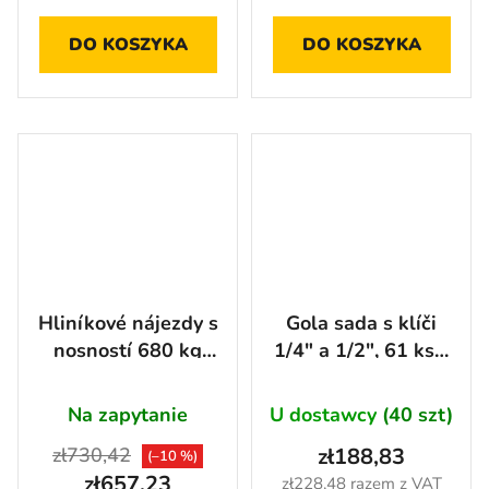
DO KOSZYKA
DO KOSZYKA
Hliníkové nájezdy s
Gola sada s klíči
nosností 680 kg
1/4" a 1/2", 61 ks -
pár - LR001
AH126101
Średnia
Na zapytanie
U dostawcy
(40 szt)
ocena
zł730,42
zł188,83
produktu
(–10 %)
zł657,23
zł228,48 razem z VAT