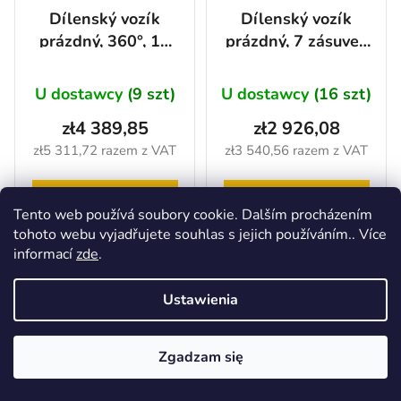
Dílenský vozík
Dílenský vozík
prázdný, 360°, 10
prázdný, 7 zásuvek
zásuvek -
- AH470071
AH450101
U dostawcy
(9 szt)
U dostawcy
(16 szt)
zł4 389,85
zł2 926,08
zł5 311,72 razem z VAT
zł3 540,56 razem z VAT
DO KOSZYKA
DO KOSZYKA
Tento web používá soubory cookie. Dalším procházením
tohoto webu vyjadřujete souhlas s jejich používáním.. Více
informací
zde
.
Ustawienia
Zgadzam się