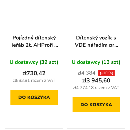
Pojízdný dílenský
Dílenský vozík s
jeřáb 2t, AHProfi -
VDE nářadím pro
AH3202
elektrikáře, profi
sada 86 ks -
U dostawcy
(39 szt)
U dostawcy
(13 szt)
H14019VDE
zł730,42
zł4 384
(–10 %)
zł3 945,60
zł883,81 razem z VAT
zł4 774,18 razem z VAT
DO KOSZYKA
DO KOSZYKA