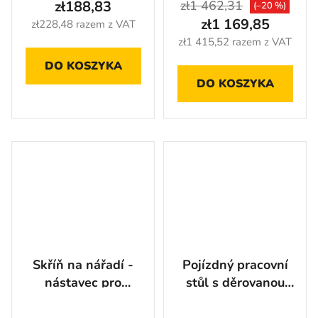
zł188,83
zł1 462,31
(–20 %)
zł1 169,85
zł228,48 razem z VAT
zł1 415,52 razem z VAT
DO KOSZYKA
DO KOSZYKA
Skříň na nářadí -
Pojízdný pracovní
nástavec pro
stůl s děrovanou
pojízdné skříňky
deskou a horními