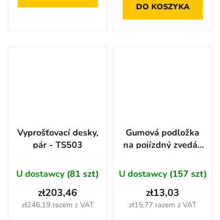
DO KOSZYKA
Vyprošťovací desky,
Gumová podložka
pár - TS503
na pojízdný zvedák
Ø 52 mm
U dostawcy
(81 szt)
U dostawcy
(157 szt)
zł203,46
zł13,03
zł246,19 razem z VAT
zł15,77 razem z VAT