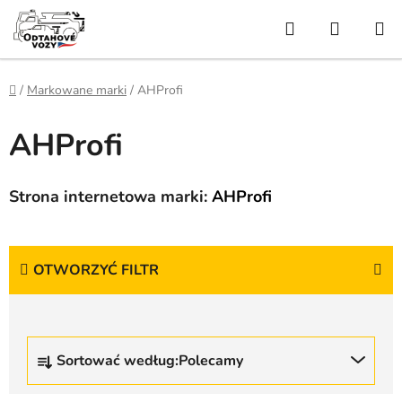
Przejść
Szukaj
KOSZY
do
treści
Home
/
Markowane marki
/
AHProfi
AHProfi
Strona internetowa marki:
AHProfi
OTWORZYĆ FILTR
S
Sortować według:
Polecamy
o
r