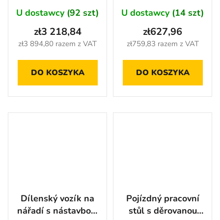
dílů - AH0710
U dostawcy
(92 szt)
U dostawcy
(14 szt)
zł3 218,84
zł627,96
zł3 894,80 razem z VAT
zł759,83 razem z VAT
DO KOSZYKA
DO KOSZYKA
Dílenský vozík na
Pojízdný pracovní
nářadí s nástavbou,
stůl s děrovanou