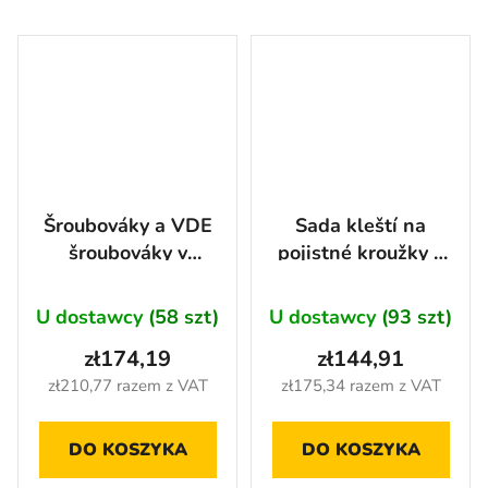
Šroubováky a VDE
Sada kleští na
šroubováky v
pojistné kroužky v
pěnové výplni, 28
pěnové výplni, 12
ks - AH2347
ks - AH2328
U dostawcy
(58 szt)
U dostawcy
(93 szt)
zł174,19
zł144,91
zł210,77 razem z VAT
zł175,34 razem z VAT
DO KOSZYKA
DO KOSZYKA