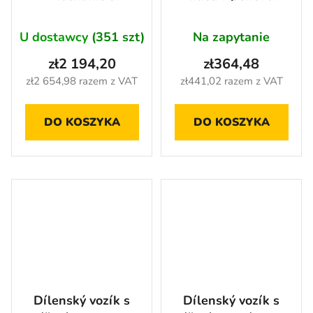
nářadím, 7 zásuvek,
výplni +
271 dílů - AH3106
momentový klíč
U dostawcy
(351 szt)
Na zapytanie
1/2", 44 ks
zł2 194,20
zł364,48
zł2 654,98 razem z VAT
zł441,02 razem z VAT
DO KOSZYKA
DO KOSZYKA
Dílenský vozík s
Dílenský vozík s