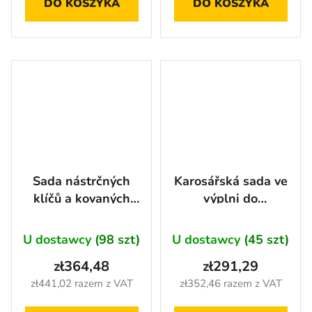
DO KOSZYKA
DO KOSZYKA
Sada nástrčných
Karosářská sada ve
klíčů a kovaných
výplni do
hlavic v pěnové
dílenského vozíku,
výplni, 45 ks -
12 ks - AH2337
U dostawcy
(98 szt)
U dostawcy
(45 szt)
AH2325
zł364,48
zł291,29
zł441,02 razem z VAT
zł352,46 razem z VAT