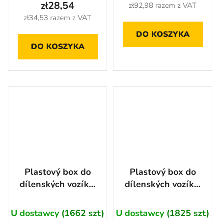
zł28,54
zł92,98 razem z VAT
zł34,53 razem z VAT
DO KOSZYKA
DO KOSZYKA
Plastový box do
Plastový box do
dílenských vozíků,
dílenských vozíků,
106x53x43 mm, 1
106x106x43 mm, 1
ks - AH2233
ks - AH2222
U dostawcy
(1662 szt)
U dostawcy
(1825 szt)