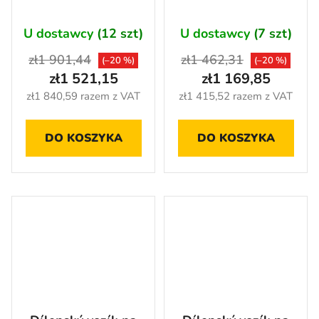
PROFI, 7 zásuvek,
zásuvek, modrý -
široký, modrý -
MTGC1305WA
U dostawcy
(12 szt)
U dostawcy
(7 szt)
MTGC1307WC
zł1 901,44
zł1 462,31
(–20 %)
(–20 %)
zł1 521,15
zł1 169,85
zł1 840,59 razem z VAT
zł1 415,52 razem z VAT
DO KOSZYKA
DO KOSZYKA