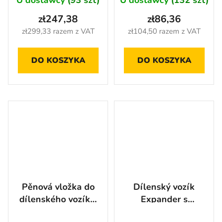
zł247,38
zł86,36
zł299,33 razem z VAT
zł104,50 razem z VAT
DO KOSZYKA
DO KOSZYKA
Pěnová vložka do
Dílenský vozík
dílenského vozíku,
Expander s
14 přihrádek -
nářadím, 7 zásuvek