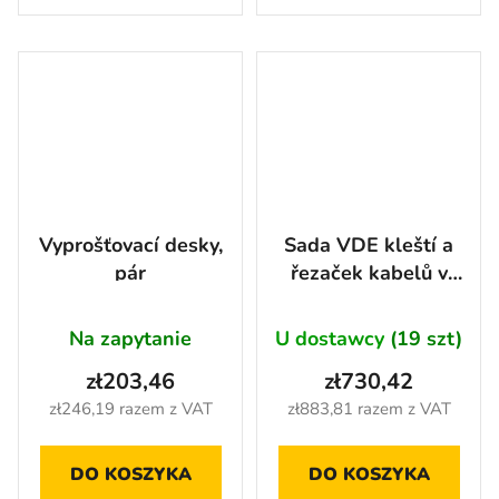
Vyprošťovací desky,
Sada VDE kleští a
pár
řezaček kabelů v
pěnové výplni, 13
ks - AH2405
Na zapytanie
U dostawcy
(19 szt)
zł203,46
zł730,42
zł246,19 razem z VAT
zł883,81 razem z VAT
DO KOSZYKA
DO KOSZYKA