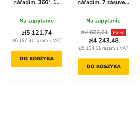
nářadím, 360°, 10
nářadím, 7 zásuvek,
zásuvek, 238 ks -
238 ks -
AH450101BAL
AH470071BAL
Na zapytanie
Na zapytanie
zł5 121,74
zł4 682,61
(–9 %)
zł4 243,48
zł6 197,31 razem z VAT
zł5 134,61 razem z VAT
DO KOSZYKA
DO KOSZYKA