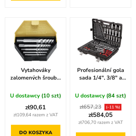
Vytahováky
Profesionální gola
zalomených šroubů,
sada 1/4", 3/8" a
5 ks - SME807
1/2" s klíči, 220 ks
U dostawcy
(10 szt)
U dostawcy
(84 szt)
zł90,61
zł657,23
(–11 %)
zł584,05
zł109,64 razem z VAT
zł706,70 razem z VAT
DO KOSZYKA