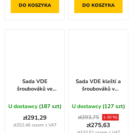
DO KOSZYKA
DO KOSZYKA
Sada VDE
Sada VDE kleští a
šroubováků ve
šroubováků v
výpni do
pěnové výplni, 16
dílenského vozíku,
ks - AH2409
U dostawcy
(187 szt)
U dostawcy
(127 szt)
25 ks - AH2404
zł291,29
zł393,75
(–30 %)
zł275,63
zł352,46 razem z VAT
zł333,51 razem z VAT