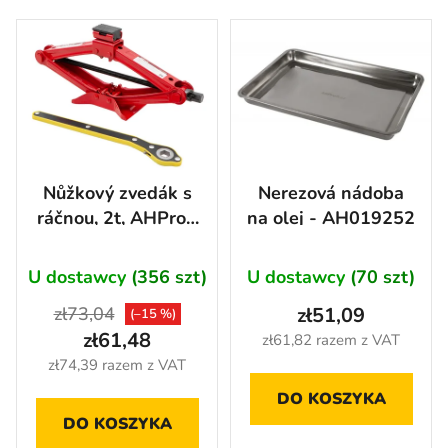
t
L
o
i
w
s
a
t
n
a
i
p
e
r
Nůžkový zvedák s
Nerezová nádoba
p
o
ráčnou, 2t, AHProfi
na olej - AH019252
r
d
- AH10202
o
u
d
U dostawcy
(356 szt)
U dostawcy
(70 szt)
k
u
t
zł73,04
zł51,09
(–15 %)
k
ó
zł61,48
zł61,82 razem z VAT
t
w
zł74,39 razem z VAT
ó
DO KOSZYKA
w
DO KOSZYKA