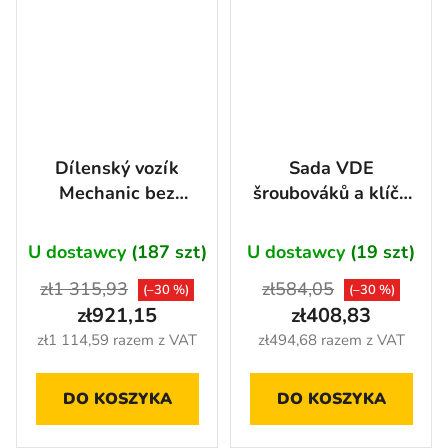
Dílenský vozík
Sada VDE
Mechanic bez
šroubováků a klíčů
nářadí, 7 zásuvek -
v pěnové výplni, 20
AH3106P
ks - AH2402
U dostawcy
(187 szt)
U dostawcy
(19 szt)
zł1 315,93
zł584,05
(–30 %)
(–30 %)
zł921,15
zł408,83
zł1 114,59 razem z VAT
zł494,68 razem z VAT
DO KOSZYKA
DO KOSZYKA