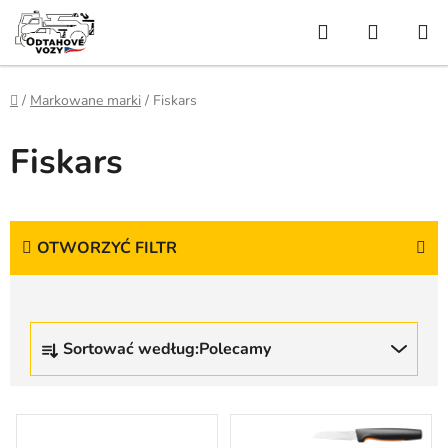
Przejść
Szukaj
KOSZY
do
treści
Home
/
Markowane marki
/
Fiskars
Fiskars
OTWORZYĆ FILTR
S
Sortować według:
Polecamy
o
r
t
L
o
i