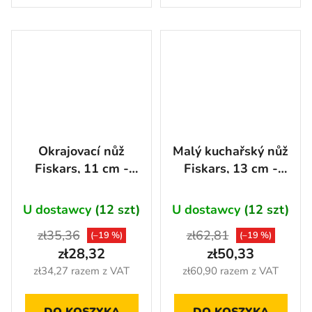
Okrajovací nůž
Malý kuchařský nůž
Fiskars, 11 cm -
Fiskars, 13 cm -
1057542
1057541
U dostawcy
(12 szt)
U dostawcy
(12 szt)
zł35,36
zł62,81
(–19 %)
(–19 %)
zł28,32
zł50,33
zł34,27 razem z VAT
zł60,90 razem z VAT
DO KOSZYKA
DO KOSZYKA