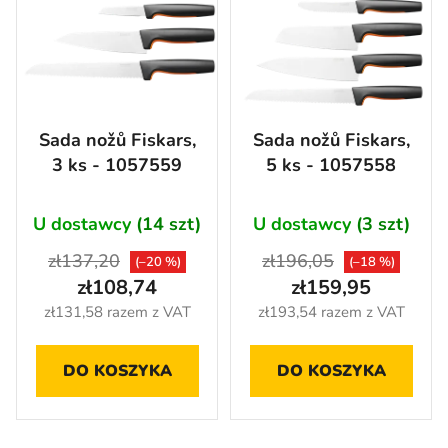
w
s
a
t
n
a
i
p
e
r
Sada nožů Fiskars,
Sada nožů Fiskars,
p
o
3 ks - 1057559
5 ks - 1057558
r
d
o
u
d
U dostawcy
(14 szt)
U dostawcy
(3 szt)
k
u
t
zł137,20
zł196,05
(–20 %)
(–18 %)
k
ó
zł108,74
zł159,95
t
w
zł131,58 razem z VAT
zł193,54 razem z VAT
ó
w
DO KOSZYKA
DO KOSZYKA