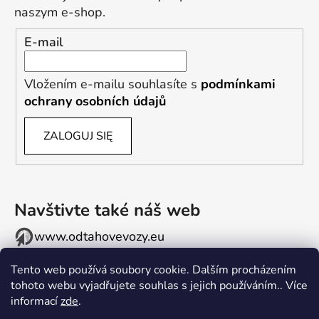
naszym e-shop.
E-mail
Vložením e-mailu souhlasíte s
podmínkami
ochrany osobních údajů
ZALOGUJ SIĘ
Navštivte také náš web
www.odtahovevozy.eu
Tento web používá soubory cookie. Dalším procházením
tohoto webu vyjadřujete souhlas s jejich používáním.. Více
informací
zde
.