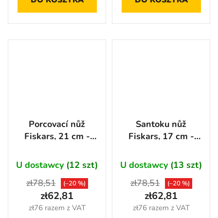
Porcovací nůž
Santoku nůž
Fiskars, 21 cm -
Fiskars, 17 cm -
1057539
1057536
U dostawcy
(12 szt)
U dostawcy
(13 szt)
zł78,51
zł78,51
(–20 %)
(–20 %)
zł62,81
zł62,81
zł76 razem z VAT
zł76 razem z VAT