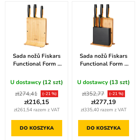
Sada nožů Fiskars
Sada nožů Fiskars
Functional Form v
Functional Form v
bambusovém bloku,
bambusovém bloku,
3 ks - 1057553
5 ks - 1057552
U dostawcy
(12 szt)
U dostawcy
(13 szt)
zł274,41
zł352,77
(–21 %)
(–21 %)
zł216,15
zł277,19
zł261,54 razem z VAT
zł335,40 razem z VAT
DO KOSZYKA
DO KOSZYKA