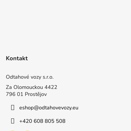
k
i
l
i
s
t
y
S
t
Kontakt
o
p
k
Odtahové vozy s.r.o.
a
Za Olomouckou 4422
796 01 Prostějov
eshop
@
odtahovevozy.eu
+420 608 805 508