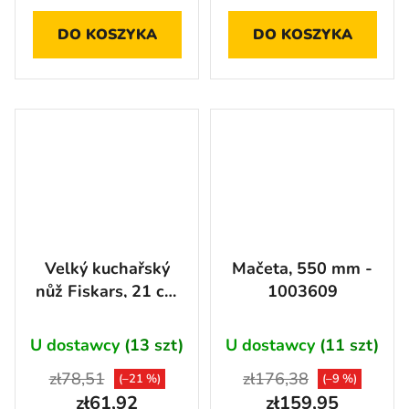
DO KOSZYKA
DO KOSZYKA
Velký kuchařský
Mačeta, 550 mm -
nůž Fiskars, 21 cm
1003609
- 1057534
U dostawcy
(13 szt)
U dostawcy
(11 szt)
zł78,51
zł176,38
(–21 %)
(–9 %)
zł61,92
zł159,95