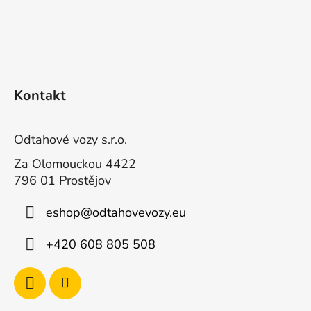
S
t
Kontakt
o
p
k
Odtahové vozy s.r.o.
a
Za Olomouckou 4422
796 01 Prostějov
eshop
@
odtahovevozy.eu
+420 608 805 508