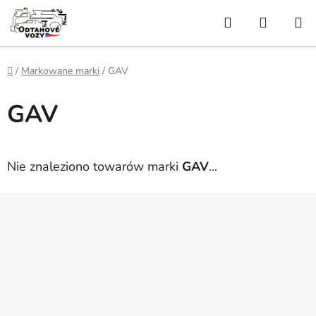
Przejść
Szukaj
KOSZY
do
treści
Home
/
Markowane marki
/
GAV
GAV
Nie znaleziono towarów marki
GAV
...