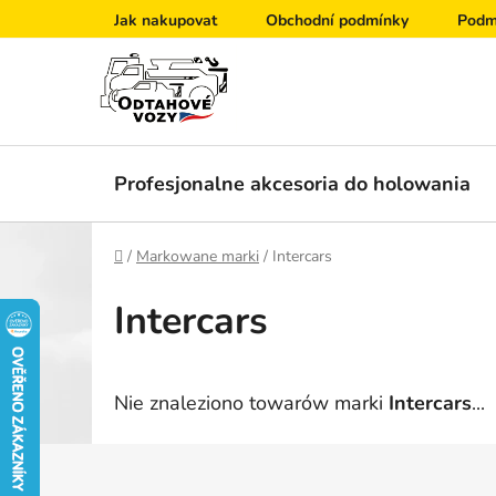
Przejść
Jak nakupovat
Obchodní podmínky
Podm
do
treści
Profesjonalne akcesoria do holowania
Home
/
Markowane marki
/
Intercars
Intercars
Nie znaleziono towarów marki
Intercars
...
S