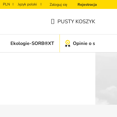
PLN
Język polski
Zaloguj się
Rejestracja
PUSTY KOSZYK
KOSZYK
Ekologie-SORB®XT
Opinie o sklepie