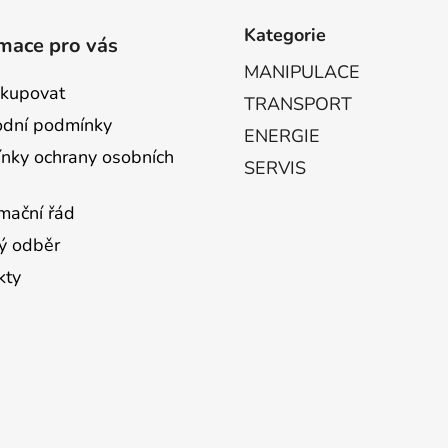
Kategorie
mace pro vás
MANIPULACE
akupovat
TRANSPORT
dní podmínky
ENERGIE
nky ochrany osobních
SERVIS
mační řád
ý odběr
kty