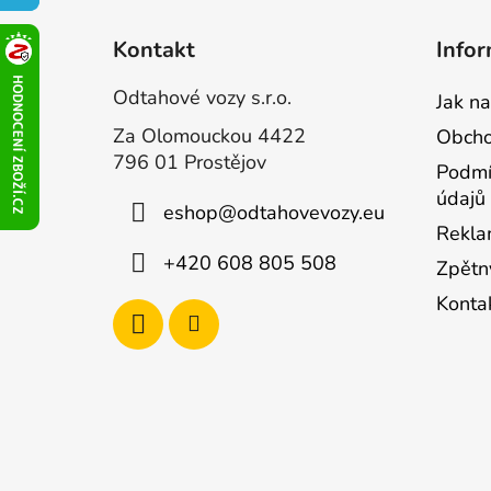
t
o
Kontakt
Infor
p
k
Odtahové vozy s.r.o.
Jak n
a
Za Olomouckou 4422
Obcho
796 01 Prostějov
Podmí
údajů
eshop
@
odtahovevozy.eu
Rekla
+420 608 805 508
Zpětn
Konta