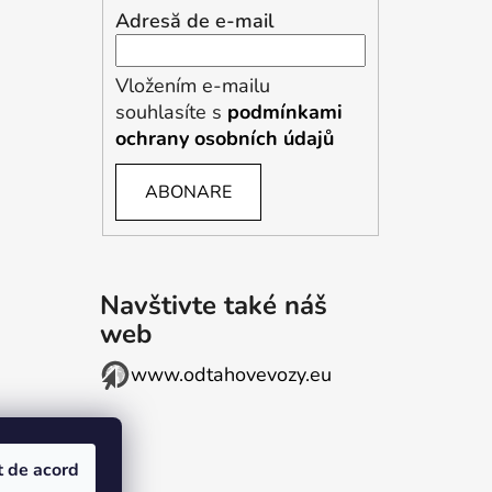
Adresă de e-mail
Vložením e-mailu
souhlasíte s
podmínkami
ochrany osobních údajů
ABONARE
Navštivte také náš
web
www.odtahovevozy.eu
t de acord