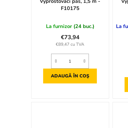
Vyprošťovací pás, 1,5 m -
Vy
F10175
La furnizor
(24 buc.)
La fu
€73,94
€89,47 cu TVA
ADAUGĂ ÎN COŞ