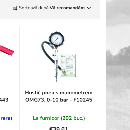
S
Sortează după:
Vă recomandăm
e
l
e
c
t
a
r
e
a
p
r
Hustič pneu s manometrem
o
0443
OMG73, 0-10 bar - F10245
d
u
s
erere)
La furnizor
(292 buc.)
u
€39,61