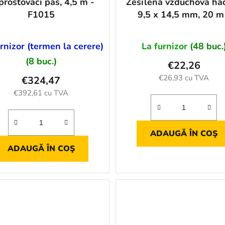
prošťovací pás, 4,5 m -
Zesílená vzduchová had
F1015
9,5 x 14,5 mm, 20 m
AH11149
rnizor (termen la cerere)
La furnizor
(48 buc.
(8 buc.)
€22,26
€26,93 cu TVA
€324,47
€392,61 cu TVA
ADAUGĂ ÎN COŞ
ADAUGĂ ÎN COŞ