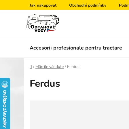
Treci
Jak nakupovat
Obchodní podmínky
Podm
la
conținut
Accesorii profesionale pentru tractare
Acasă
/
Mărcile vândute
/
Ferdus
Ferdus