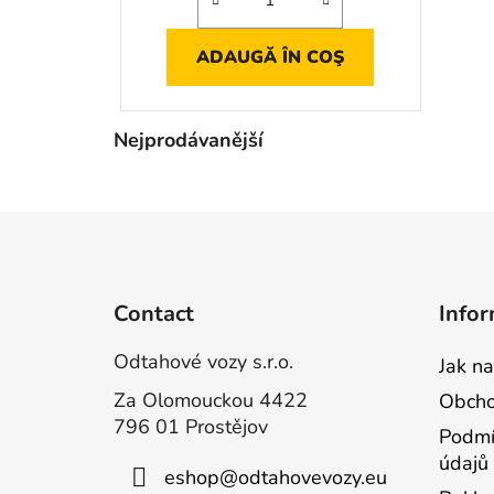
ADAUGĂ ÎN COŞ
Nejprodávanější
S
u
b
Contact
Infor
s
o
Odtahové vozy s.r.o.
Jak n
l
Za Olomouckou 4422
Obcho
796 01 Prostějov
Podmí
údajů
eshop
@
odtahovevozy.eu