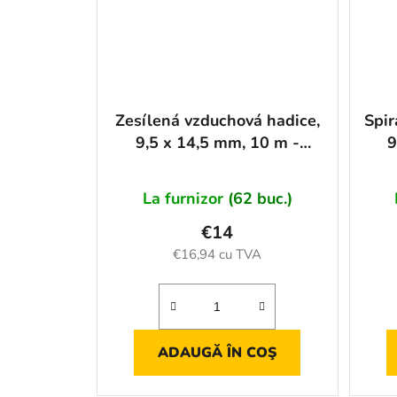
Zesílená vzduchová hadice,
Spir
9,5 x 14,5 mm, 10 m -
9
AH11147
La furnizor
(62 buc.)
€14
€16,94 cu TVA
ADAUGĂ ÎN COŞ