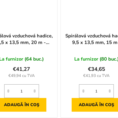
álová vzduchová hadice,
Spirálová vzduchová ha
,5 x 13,5 mm, 20 m -
9,5 x 13,5 mm, 15 m
AH11144
AH11143
La furnizor
(64 buc.)
La furnizor
(80 buc.
€41,27
€34,65
€49,94 cu TVA
€41,93 cu TVA
ADAUGĂ ÎN COŞ
ADAUGĂ ÎN COŞ