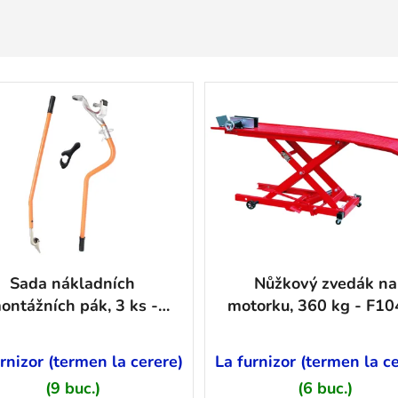
Sada nákladních
Nůžkový zvedák na
ontážních pák, 3 ks -
motorku, 360 kg - F1
F11127
rnizor (termen la cerere)
La furnizor (termen la c
(9 buc.)
(6 buc.)