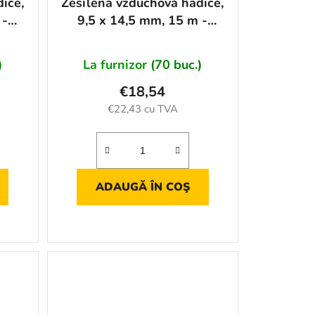
ice,
Zesílená vzduchová hadice,
 -
9,5 x 14,5 mm, 15 m -
AH11148
)
La furnizor
(70 buc.)
€18,54
€22,43 cu TVA
ADAUGĂ ÎN COŞ