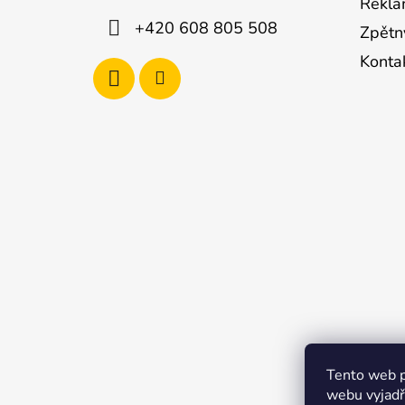
Rekla
+420 608 805 508
Zpětn
Konta
Tento web p
webu vyjadřu