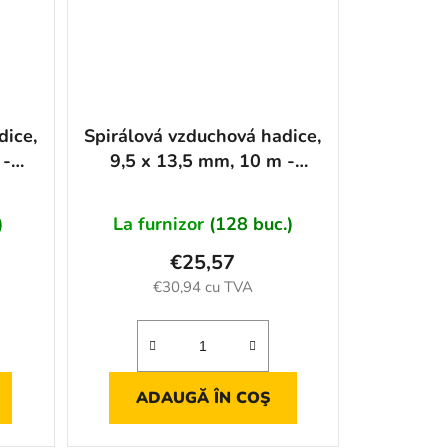
dice,
Spirálová vzduchová hadice,
 -
9,5 x 13,5 mm, 10 m -
AH11142
)
La furnizor
(128 buc.)
€25,57
€30,94 cu TVA
ADAUGĂ ÎN COŞ