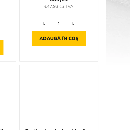
l
€47,93 cu TVA
u
i
ADAUGĂ ÎN COŞ