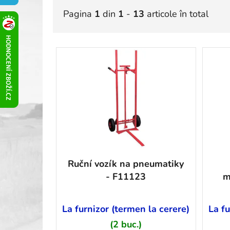
Pagina
1
din
1
-
13
articole în total
L
i
s
t
ă
p
r
o
d
Ruční vozík na pneumatiky
u
- F11123
m
s
e
La furnizor (termen la cerere)
La fu
(2 buc.)