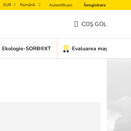
EUR
Română
Autentificare
Înregistrare
COŞ GOL
COŞ
DE
Ekologie-SORB®XT
Evaluarea magazinului
CUMPĂRĂTURI