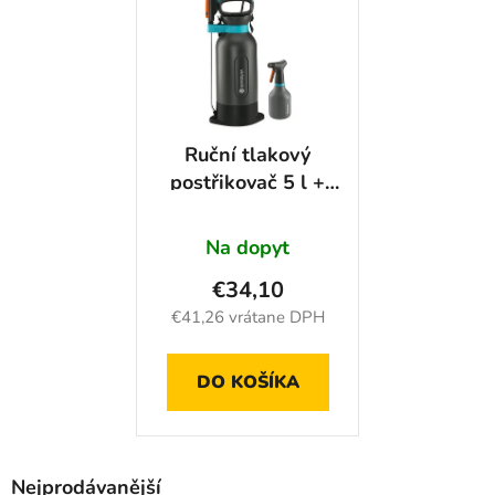
i
p
e
i
p
s
r
p
o
r
Ruční tlakový
d
o
postřikovač 5 l +
u
d
postřikovač 0,75 l -
k
u
GA1113430
t
Na dopyt
k
o
t
€34,10
v
o
€41,26 vrátane DPH
v
DO KOŠÍKA
Nejprodávanější