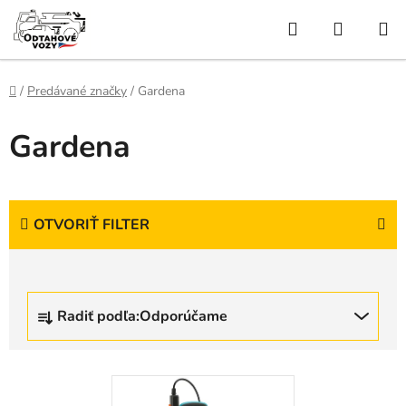
Prejsť
Hľadať
NÁKUP
na
obsah
KOŠÍK
Domov
/
Predávané značky
/
Gardena
Gardena
OTVORIŤ FILTER
R
Radiť podľa:
Odporúčame
a
d
e
V
n
ý