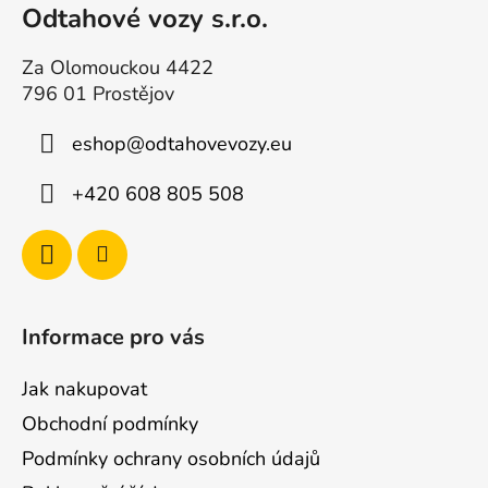
t
Odtahové vozy s.r.o.
u
i
Za Olomouckou 4422
e
796 01 Prostějov
eshop
@
odtahovevozy.eu
+420 608 805 508
Informace pro vás
Jak nakupovat
Obchodní podmínky
Podmínky ochrany osobních údajů