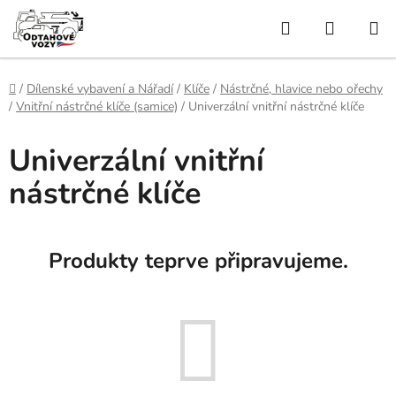
Přejít
Hledat
NÁKUP
na
obsah
KOŠÍK
Domů
/
Dílenské vybavení a Nářadí
/
Klíče
/
Nástrčné, hlavice nebo ořechy
/
Vnitřní nástrčné klíče (samice)
/
Univerzální vnitřní nástrčné klíče
Univerzální vnitřní
nástrčné klíče
Produkty teprve připravujeme.