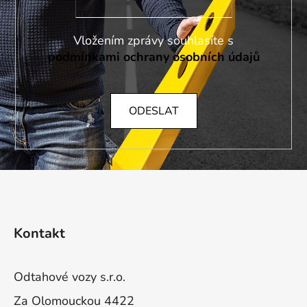
Vložením zprávy souhlasíte s
podmínkami ochrany osobních údajů
ODESLAT
Z
á
Kontakt
p
a
t
Odtahové vozy s.r.o.
í
Za Olomouckou 4422