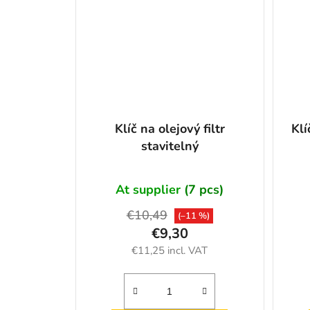
Klíč na olejový filtr
Klí
stavitelný
At supplier
(7 pcs)
€10,49
(–11 %)
€9,30
€11,25 incl. VAT