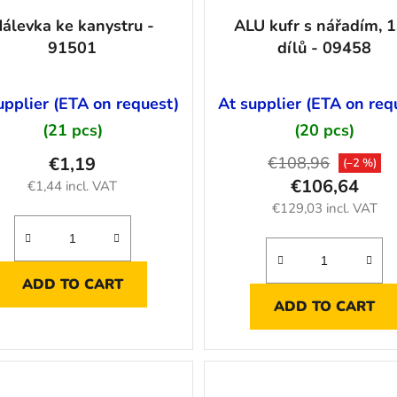
álevka ke kanystru -
ALU kufr s nářadím, 
91501
dílů - 09458
upplier (ETA on request)
At supplier (ETA on req
(21 pcs)
(20 pcs)
€1,19
€108,96
(–2 %)
€106,64
€1,44 incl. VAT
€129,03 incl. VAT
ADD TO CART
ADD TO CART