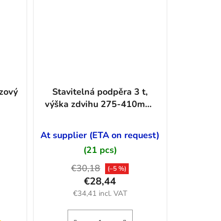
ězový
Stavitelná podpěra 3 t,
výška zdvihu 275-410mm,
2ks - 09255
At supplier (ETA on request)
(21 pcs)
€30,18
(–5 %)
€28,44
€34,41 incl. VAT