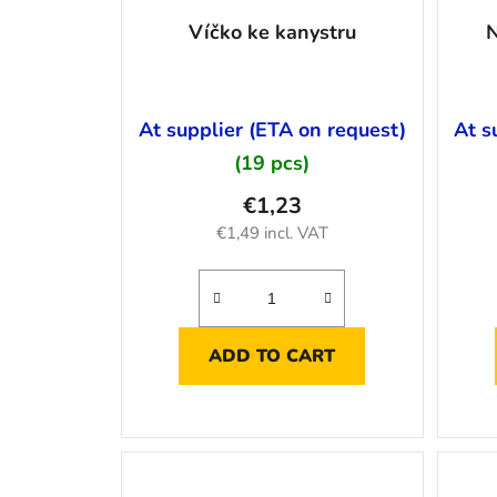
Víčko ke kanystru
N
At supplier (ETA on request)
At s
(19 pcs)
€1,23
€1,49 incl. VAT
ADD TO CART