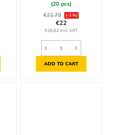
(20 pcs)
€22,79
(–3 %)
€22
€26,62 incl. VAT
ADD TO CART