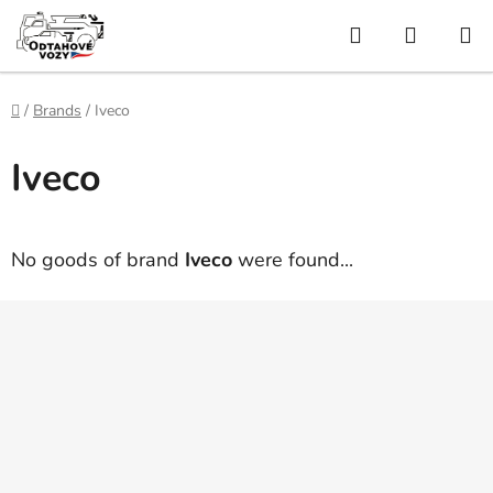
Skip
Search
SHOPP
to
content
CART
Home
/
Brands
/
Iveco
Iveco
No goods of brand
Iveco
were found...