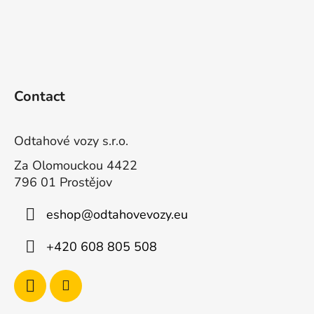
F
o
Contact
o
t
e
Odtahové vozy s.r.o.
r
Za Olomouckou 4422
796 01 Prostějov
eshop
@
odtahovevozy.eu
+420 608 805 508