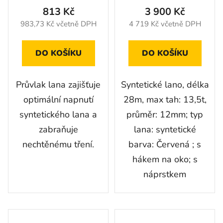
813 Kč
3 900 Kč
983,73 Kč včetně DPH
4 719 Kč včetně DPH
DO KOŠÍKU
DO KOŠÍKU
Průvlak lana zajišťuje
Syntetické lano, délka
optimální napnutí
28m, max tah: 13,5t,
syntetického lana a
průměr: 12mm; typ
zabraňuje
lana: syntetické
nechtěnému tření.
barva: Červená ; s
hákem na oko; s
náprstkem