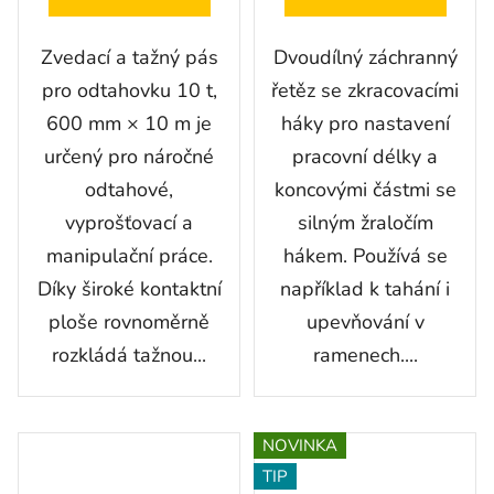
Zvedací a tažný pás
Dvoudílný záchranný
pro odtahovku 10 t,
řetěz se zkracovacími
600 mm × 10 m je
háky pro nastavení
určený pro náročné
pracovní délky a
odtahové,
koncovými částmi se
vyprošťovací a
silným žraločím
manipulační práce.
hákem. Používá se
Díky široké kontaktní
například k tahání i
ploše rovnoměrně
upevňování v
rozkládá tažnou...
ramenech....
NOVINKA
TIP