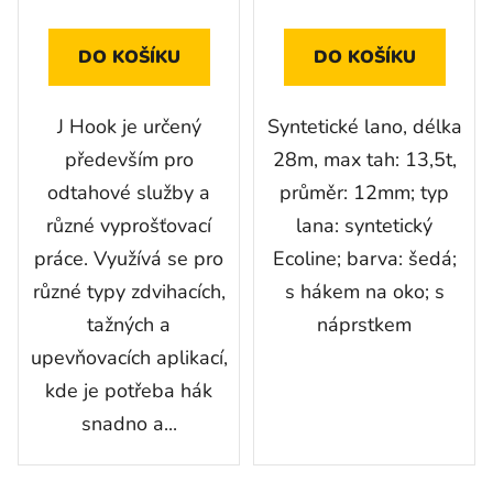
DO KOŠÍKU
DO KOŠÍKU
J Hook je určený
Syntetické lano, délka
především pro
28m, max tah: 13,5t,
odtahové služby a
průměr: 12mm; typ
různé vyprošťovací
lana: syntetický
práce. Využívá se pro
Ecoline; barva: šedá;
různé typy zdvihacích,
s hákem na oko; s
tažných a
náprstkem
upevňovacích aplikací,
kde je potřeba hák
snadno a...