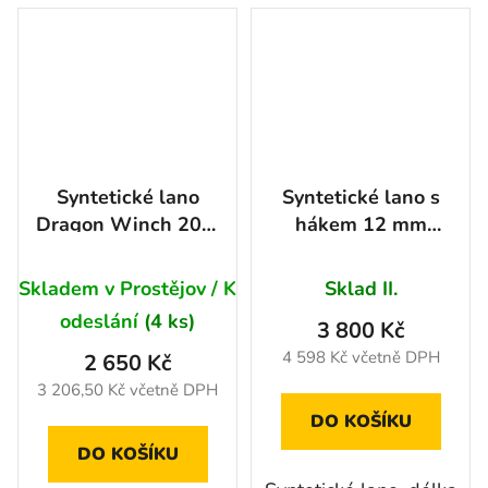
Syntetické lano
Syntetické lano s
Dragon Winch 20m
hákem 12 mm
s hákem 12000-
10,8t
13000 Lbs
Skladem v Prostějov / K
Sklad II.
odeslání
(4 ks)
3 800 Kč
4 598 Kč včetně DPH
2 650 Kč
3 206,50 Kč včetně DPH
DO KOŠÍKU
DO KOŠÍKU