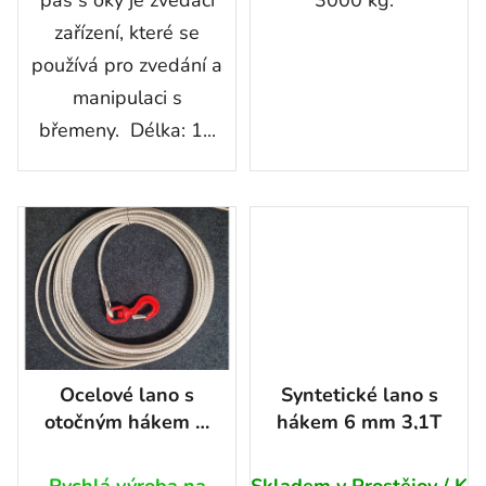
zařízení, které se
používá pro zvedání a
manipulaci s
břemeny. Délka: 1...
Ocelové lano s
Syntetické lano s
otočným hákem Ø
hákem 6 mm 3,1T
10mm délka 28 m
Rychlá výroba na
Skladem v Prostějov / K