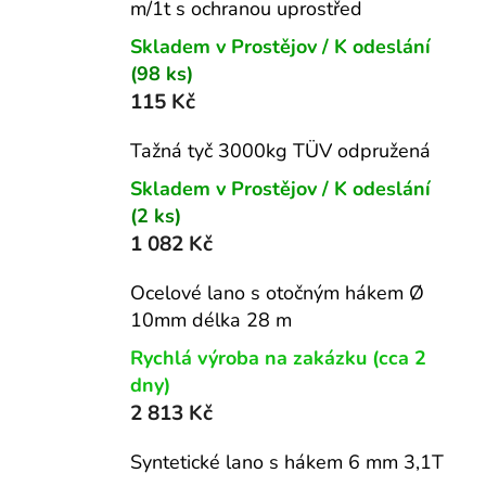
m/1t s ochranou uprostřed
Skladem v Prostějov / K odeslání
(98 ks)
115 Kč
Tažná tyč 3000kg TÜV odpružená
Skladem v Prostějov / K odeslání
(2 ks)
1 082 Kč
Ocelové lano s otočným hákem Ø
10mm délka 28 m
Rychlá výroba na zakázku (cca 2
dny)
2 813 Kč
Syntetické lano s hákem 6 mm 3,1T