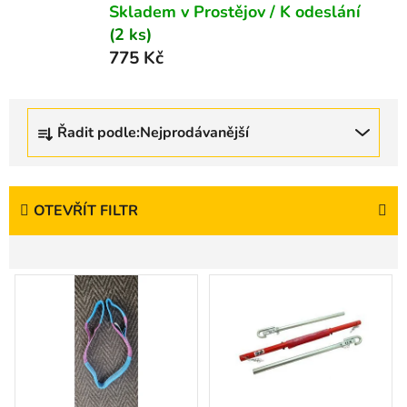
Skladem v Prostějov / K odeslání
(2 ks)
775 Kč
Ř
Řadit podle:
Nejprodávanější
a
z
e
n
OTEVŘÍT FILTR
í
p
V
r
ý
o
p
d
i
u
s
k
p
t