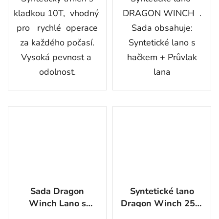
kladkou 10T, vhodný
DRAGON WINCH .
pro rychlé operace
Sada obsahuje:
za každého počasí.
Syntetické lano s
Vysoká pevnost a
hačkem + Průvlak
odolnost.
lana
Sada Dragon
Syntetické lano
Winch Lano s
Dragon Winch 25m
hákem 20m +
8 mm s hákem