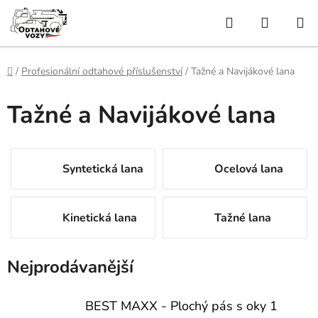
Přejít
Hledat
NÁKUP
na
obsah
KOŠÍK
Domů
/
Profesionální odtahové příslušenství
/
Tažné a Navijákové lana
Tažné a Navijákové lana
Syntetická lana
Ocelová lana
Kinetická lana
Tažné lana
Nejprodávanější
BEST MAXX - Plochý pás s oky 1