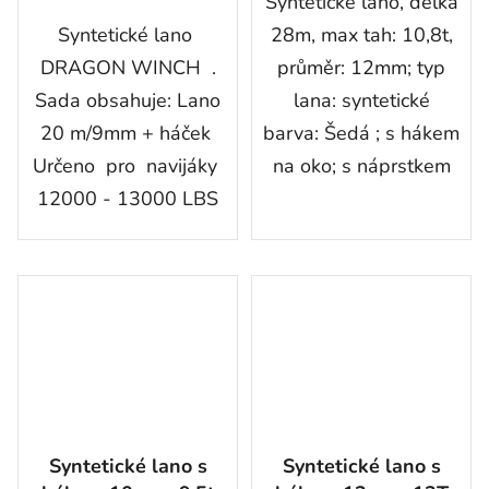
Syntetické lano, délka
Syntetické lano
28m, max tah: 10,8t,
DRAGON WINCH .
průměr: 12mm; typ
Sada obsahuje: Lano
lana: syntetické
20 m/9mm + háček
barva: Šedá ; s hákem
Určeno pro navijáky
na oko; s náprstkem
12000 - 13000 LBS
Syntetické lano s
Syntetické lano s