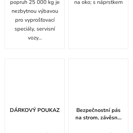
popruh 25 000 kg je
na oko; s náprstkem
nezbytnou výbavou
pro vyprošťovací
speciály, servisní
vozy...
DÁRKOVÝ POUKAZ
Bezpečnostní pás
na strom, závěsný,
1,5m, 9t
Průměrné