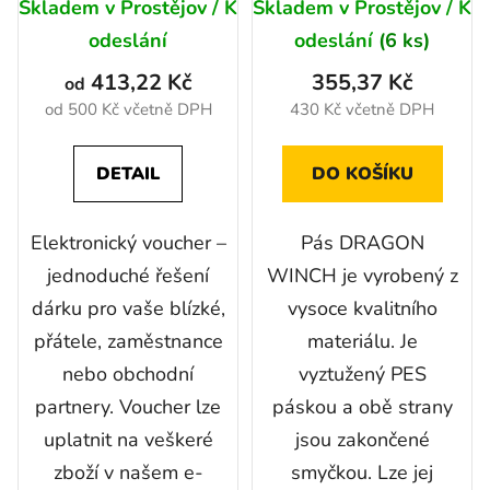
Skladem v Prostějov / K
Skladem v Prostějov / K
hodnocení
odeslání
odeslání
(6 ks)
produktu
413,22 Kč
355,37 Kč
je
od
od 500 Kč včetně DPH
430 Kč včetně DPH
5,0
z
DETAIL
DO KOŠÍKU
5
hvězdiček.
Elektronický voucher –
Pás DRAGON
jednoduché řešení
WINCH je vyrobený z
dárku pro vaše blízké,
vysoce kvalitního
přátele, zaměstnance
materiálu. Je
nebo obchodní
vyztužený PES
partnery. Voucher lze
páskou a obě strany
uplatnit na veškeré
jsou zakončené
zboží v našem e-
smyčkou. Lze jej