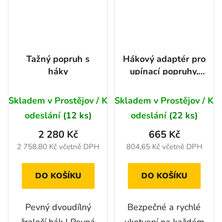
Tažný popruh s
Hákový adaptér pro
háky
upínací popruhy,
WLL 1T/1M
Skladem v Prostějov / K
Skladem v Prostějov / K
odeslání
(12 ks)
odeslání
(22 ks)
2 280 Kč
665 Kč
2 758,80 Kč včetně DPH
804,65 Kč včetně DPH
DO KOŠÍKU
DO KOŠÍKU
Pevný dvoudílný
Bezpečné a rychlé
žraločí hák | Pevná
ukotvení na každém