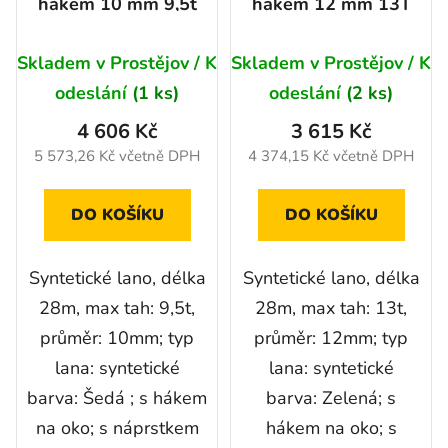
hákem 10 mm 9,5t
hákem 12 mm 13T
Průměrné
Skladem v Prostějov / K
Skladem v Prostějov / K
hodnocení
odeslání
(1 ks)
odeslání
(2 ks)
produktu
4 606 Kč
3 615 Kč
je
5 573,26 Kč včetně DPH
4 374,15 Kč včetně DPH
5,0
z
DO KOŠÍKU
DO KOŠÍKU
5
hvězdiček.
Syntetické lano, délka
Syntetické lano, délka
28m, max tah: 9,5t,
28m, max tah: 13t,
průměr: 10mm; typ
průměr: 12mm; typ
lana: syntetické
lana: syntetické
barva: Šedá ; s hákem
barva: Zelená; s
na oko; s náprstkem
hákem na oko; s