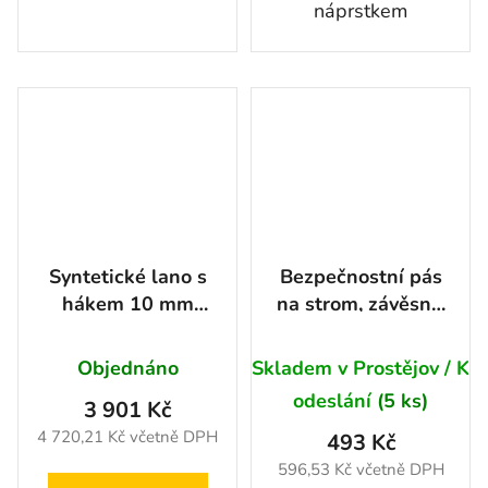
náprstkem
Syntetické lano s
Bezpečnostní pás
hákem 10 mm
na strom, závěsný,
10,5T - 28 m
3m, 9t
Objednáno
Skladem v Prostějov / K
odeslání
(5 ks)
3 901 Kč
4 720,21 Kč včetně DPH
493 Kč
596,53 Kč včetně DPH