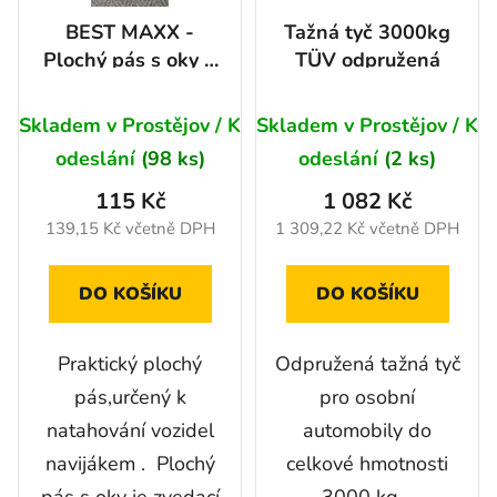
r
ů
BEST MAXX -
Tažná tyč 3000kg
o
Plochý pás s oky 1
TÜV odpružená
d
m/1t s ochranou
u
uprostřed
Skladem v Prostějov / K
Skladem v Prostějov / K
k
t
odeslání
(98 ks)
odeslání
(2 ks)
ů
115 Kč
1 082 Kč
139,15 Kč včetně DPH
1 309,22 Kč včetně DPH
DO KOŠÍKU
DO KOŠÍKU
Praktický plochý
Odpružená tažná tyč
pás,určený k
pro osobní
natahování vozidel
automobily do
navijákem . Plochý
celkové hmotnosti
pás s oky je zvedací
3000 kg.