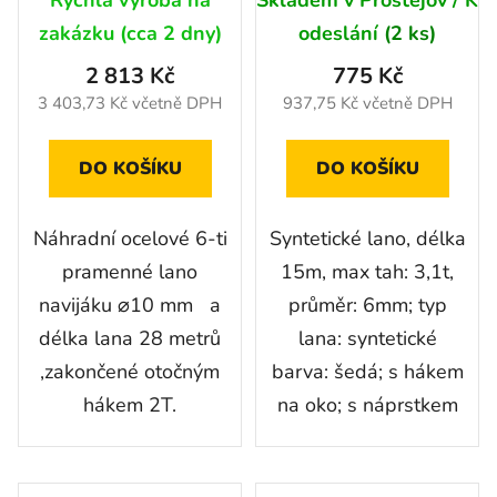
zakázku (cca 2 dny)
odeslání
(2 ks)
2 813 Kč
775 Kč
3 403,73 Kč včetně DPH
937,75 Kč včetně DPH
DO KOŠÍKU
DO KOŠÍKU
Náhradní ocelové 6-ti
Syntetické lano, délka
pramenné lano
15m, max tah: 3,1t,
navijáku ⌀10 mm a
průměr: 6mm; typ
délka lana 28 metrů
lana: syntetické
,zakončené otočným
barva: šedá; s hákem
hákem 2T.
na oko; s náprstkem