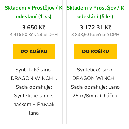
Průměrné
průvlak
10000 Lbs
Skladem v Prostějov / K
Skladem v Prostějov / K
hodnocení
odeslání
(1 ks)
odeslání
(5 ks)
produktu
3 650 Kč
3 172,31 Kč
je
4 416,50 Kč včetně DPH
3 838,50 Kč včetně DPH
5,0
z
DO KOŠÍKU
DO KOŠÍKU
5
hvězdiček.
Syntetické lano
Syntetické lano
DRAGON WINCH .
DRAGON WINCH .
Sada obsahuje:
Sada obsahuje: Lano
Syntetické lano s
25 m/8mm + háček
hačkem + Průvlak
lana