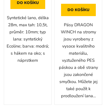
DO KOŠÍKU
DO KOŠÍKU
Syntetické lano, délka
28m, max tah: 10,5t,
Pásy DRAGON
průměr: 10mm; typ
WINCH na stromy
lana: syntetický
jsou vyrobeny z
Ecoline; barva: modrá;
vysoce kvalitního
s hákem na oko; s
materiálu,
náprstkem
vyztuženého PES
páskou a obě strany
jsou zakončené
smyčkou. Můžete jej
také použít k
prodloužení lana...