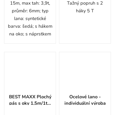
15m, max tah: 3,9t,
Tažný popruh s 2
průměr: 6mm; typ
háky 5 T
lana: syntetické
barva: šedá; s hákem
na oko; s náprstkem
BEST MAXX Plochý
Ocelové lano -
pás s oky 1,5m/1t s
individuální výroba
ochranou uprostřed