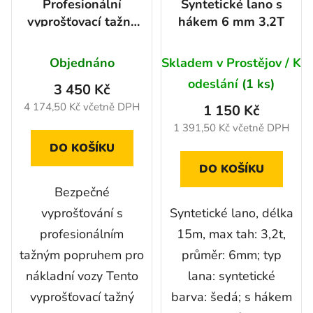
Profesionální
Syntetické lano s
vyprošťovací tažný
hákem 6 mm 3,2T
popruh 25 000 kg,
délka 10m
Objednáno
Skladem v Prostějov / K
odeslání
(1 ks)
3 450 Kč
4 174,50 Kč včetně DPH
1 150 Kč
1 391,50 Kč včetně DPH
DO KOŠÍKU
DO KOŠÍKU
Bezpečné
vyprošťování s
Syntetické lano, délka
profesionálním
15m, max tah: 3,2t,
tažným popruhem pro
průměr: 6mm; typ
nákladní vozy Tento
lana: syntetické
vyprošťovací tažný
barva: šedá; s hákem