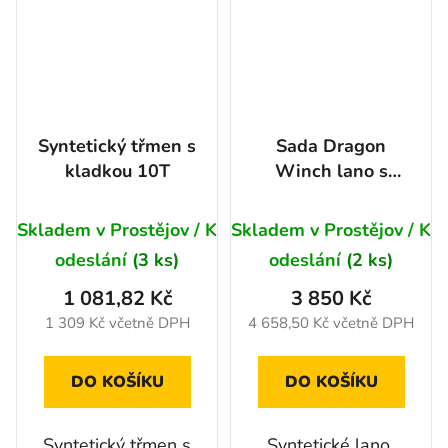
Syntetický třmen s
Sada Dragon
kladkou 10T
Winch lano s
hákem 30m +
průvlak
Skladem v Prostějov / K
Skladem v Prostějov / K
odeslání
(3 ks)
odeslání
(2 ks)
1 081,82 Kč
3 850 Kč
1 309 Kč včetně DPH
4 658,50 Kč včetně DPH
DO KOŠÍKU
DO KOŠÍKU
Syntetický třmen s
Syntetické lano