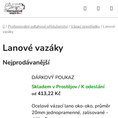
Přejít
Hledat
NÁKUP
na
obsah
KOŠÍK
Domů
/
Profesionální odtahové příslušenství
/
Vázací prostředky
/
Lanové
vazáky
Lanové vazáky
Nejprodávanější
DÁRKOVÝ POUKAZ
Skladem v Prostějov / K odeslání
413,22 Kč
od
Ocelové vázací lano oko-oko, průměr
20mm jednopramenné, zalisované -