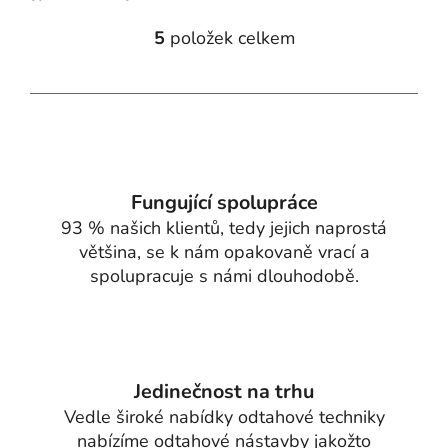
5
položek celkem
O
v
l
á
d
a
c
í
Fungující spolupráce
p
93 % našich klientů, tedy jejich naprostá
r
většina, se k nám opakovaně vrací a
v
spolupracuje s námi dlouhodobě.
k
y
v
ý
p
Jedinečnost na trhu
i
Vedle široké nabídky odtahové techniky
s
nabízíme odtahové nástavby jakožto
u