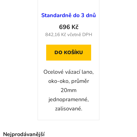
20mm
jednopramenné,
Standardně do 3 dnů
zalisované - délka
696 Kč
2m
842,16 Kč včetně DPH
DO KOŠÍKU
Ocelové vázací lano,
oko-oko, průměr
20mm
jednopramenné,
zalisované.
Nejprodávanější