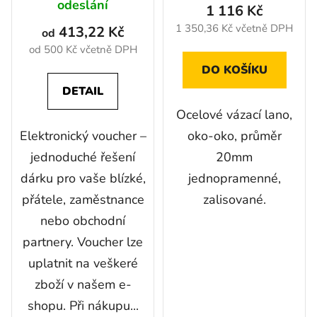
t
odeslání
1 116 Kč
5m
ů
1 350,36 Kč včetně DPH
413,22 Kč
od
od 500 Kč včetně DPH
DO KOŠÍKU
DETAIL
Ocelové vázací lano,
Elektronický voucher –
oko-oko, průměr
jednoduché řešení
20mm
dárku pro vaše blízké,
jednopramenné,
přátele, zaměstnance
zalisované.
nebo obchodní
partnery. Voucher lze
uplatnit na veškeré
zboží v našem e-
shopu. Při nákupu...