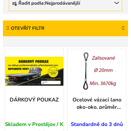
Řadit podle:
Nejprodávanější
a
z
e
n
OTEVŘÍT FILTR
í
p
V
r
ý
o
p
d
i
u
s
k
p
t
r
ů
DÁRKOVÝ POUKAZ
Ocelové vázací lano
o
oko-oko, průměr
d
20mm
u
jednopramenné,
Skladem v Prostějov / K
Standardně do 3 dnů
k
zalisované - délka