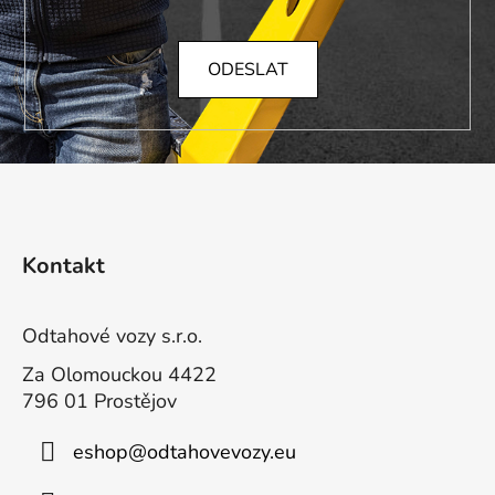
ODESLAT
Z
á
Kontakt
p
a
t
Odtahové vozy s.r.o.
í
Za Olomouckou 4422
796 01 Prostějov
eshop
@
odtahovevozy.eu