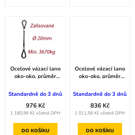
Ocelové vázací lano
Ocelové vázací lano
oko-oko, průměr
oko-oko, průměr
20mm
20mm
jednopramenné,
jednopramenné,
Standardně do 3 dnů
Standardně do 3 dnů
zalisované - délka
zalisované - délka
976 Kč
836 Kč
4m
3m
1 180,96 Kč včetně DPH
1 011,56 Kč včetně DPH
DO KOŠÍKU
DO KOŠÍKU