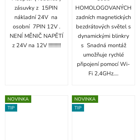
zásuvky z 15PIN
HOMOLOGOVANÝCH
nákladní 24V na
zadních magnetických
osobní 7PIN 12V .
bezdrátových světel s
NENÍ MĚNIČ NAPĚTÍ
dynamickými blinkry
z 24V na 12V !!!!!!!!!!
s Snadná montáž
umožňuje rychlé
připojení pomocí Wi-
Fi 2,4GHz....
NOVINKA
NOVINKA
TIP
TIP