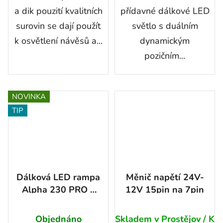
a dik pouzití kvalitních
přídavné dálkové LED
surovin se dají použít
světlo s duálním
k osvětlení návěsů a...
dynamickým
pozičním...
NOVINKA
TIP
Dálková LED rampa
Měnič napětí 24V-
Alpha 230 PRO –
12V 15pin na 7pin
224 mm, 100W,
6400 lm, IP68
Objednáno
Skladem v Prostějov / K