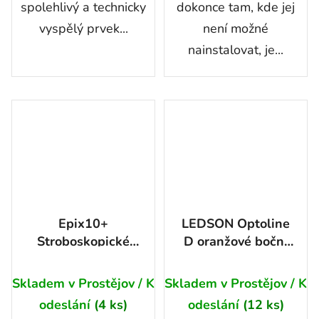
spolehlivý a technicky
dokonce tam, kde jej
vyspělý prvek...
není možné
nainstalovat, je...
Epix10+
LEDSON Optoline
Stroboskopické
D oranžové boční
pomocné světlo 10"
poziční světlo
Průměrné
(Powerboost)
Skladem v Prostějov / K
Skladem v Prostějov / K
hodnocení
odeslání
(4 ks)
odeslání
(12 ks)
produktu