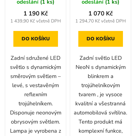
odeslání
(1 ks)
odeslání
(1 ks)
1 190 Kč
1 070 Kč
1 439,90 Kč včetně DPH
1 294,70 Kč včetně DPH
DO KOŠÍKU
DO KOŠÍKU
Zadní sdružené LED
Zadní světlo LED
světlo s dynamickým
NeoN s dynamickým
směrovým světlem –
blinkrem a
levé, s vestavěným
trojúhelníkovým
reflexním
tvarem , je vysoce
trojúhelníkem.
kvalitní a všestranná
Disponuje neonovým
automobilová svítilna.
obrysovým světlem.
Tento produkt má
Lampa je vyrobena z
komplexní funkce,