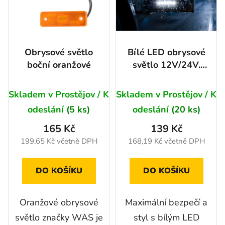
i
u
s
k
p
t
r
ů
Obrysové světlo
Bílé LED obrysové
o
boční oranžové
světlo 12V/24V,
d
IP67, R10, R148,
u
6LED
Skladem v Prostějov / K
Skladem v Prostějov / K
k
t
odeslání
(5 ks)
odeslání
(20 ks)
ů
165 Kč
139 Kč
199,65 Kč včetně DPH
168,19 Kč včetně DPH
DO KOŠÍKU
DO KOŠÍKU
Oranžové obrysové
Maximální bezpečí a
světlo značky WAS je
styl s bílým LED