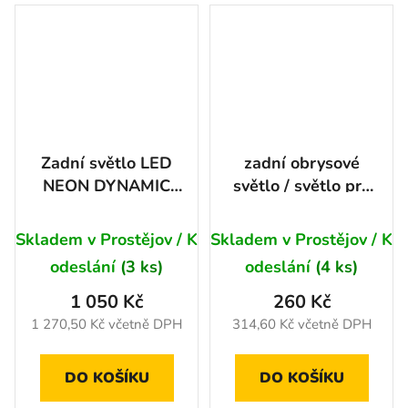
Zadní světlo LED
zadní obrysové
NEON DYNAMIC
světlo / světlo pro
12/24V levé
osvětlení
Průměrné
registrační značky
Skladem v Prostějov / K
Skladem v Prostějov / K
hodnocení
odeslání
(3 ks)
odeslání
(4 ks)
produktu
1 050 Kč
260 Kč
je
1 270,50 Kč včetně DPH
314,60 Kč včetně DPH
5,0
z
DO KOŠÍKU
DO KOŠÍKU
5