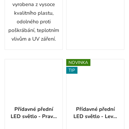
vyrobena z vysoce
kvalitního plastu,
odolného proti
poškrábání, teplotním
vlivům a UV záření.
NOVINKA
TIP
Přídavné přední
Přídavné přední
LED světlo - Pravé,
LED světlo - Levé,
10V - 30V, IP67,
10V - 30V, IP67,