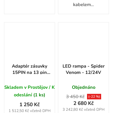
kabelem...
Adaptér zásuvky
LED rampa - Spider
15PIN na 13 pin
Venom - 12/24V
osobní Délka
1750mm
Skladem v Prostějov / K
Objednáno
odeslání
(1 ks)
3 450 Kč
(–22 %)
2 680 Kč
1 250 Kč
3 242,80 Kč včetně DPH
1 512,50 Kč včetně DPH