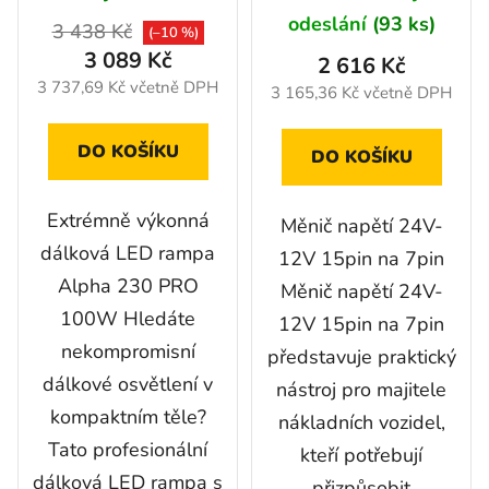
odeslání
(93 ks)
3 438 Kč
(–10 %)
3 089 Kč
2 616 Kč
3 737,69 Kč včetně DPH
3 165,36 Kč včetně DPH
DO KOŠÍKU
DO KOŠÍKU
Extrémně výkonná
Měnič napětí 24V-
dálková LED rampa
12V 15pin na 7pin
Alpha 230 PRO
Měnič napětí 24V-
100W Hledáte
12V 15pin na 7pin
nekompromisní
představuje praktický
dálkové osvětlení v
nástroj pro majitele
kompaktním těle?
nákladních vozidel,
Tato profesionální
kteří potřebují
dálková LED rampa s
přizpůsobit