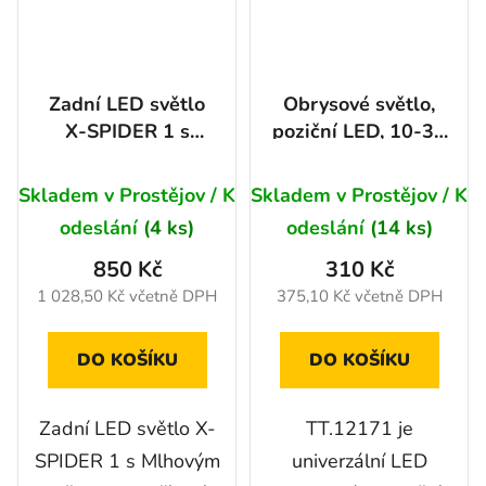
Zadní LED světlo
Obrysové světlo,
X-SPIDER 1 s
poziční LED, 10-30
Mlhovým světlem
V
Průměrné
Skladem v Prostějov / K
Skladem v Prostějov / K
hodnocení
odeslání
(4 ks)
odeslání
(14 ks)
produktu
850 Kč
310 Kč
je
1 028,50 Kč včetně DPH
375,10 Kč včetně DPH
5,0
z
DO KOŠÍKU
DO KOŠÍKU
5
hvězdiček.
Zadní LED světlo X-
TT.12171 je
SPIDER 1 s Mlhovým
univerzální LED