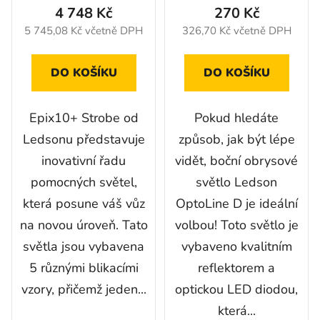
4 748 Kč
270 Kč
je
5 745,08 Kč včetně DPH
326,70 Kč včetně DPH
5,0
z
DO KOŠÍKU
DO KOŠÍKU
5
hvězdiček.
Epix10+ Strobe od
Pokud hledáte
Ledsonu představuje
způsob, jak být lépe
inovativní řadu
vidět, boční obrysové
pomocných světel,
světlo Ledson
která posune váš vůz
OptoLine D je ideální
na novou úroveň. Tato
volbou! Toto světlo je
světla jsou vybavena
vybaveno kvalitním
5 různými blikacími
reflektorem a
vzory, přičemž jeden...
optickou LED diodou,
která...