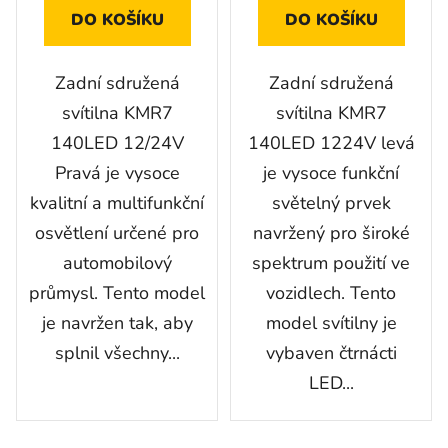
DO KOŠÍKU
DO KOŠÍKU
Zadní sdružená
Zadní sdružená
svítilna KMR7
svítilna KMR7
140LED 12/24V
140LED 1224V levá
Pravá je vysoce
je vysoce funkční
kvalitní a multifunkční
světelný prvek
osvětlení určené pro
navržený pro široké
automobilový
spektrum použití ve
průmysl. Tento model
vozidlech. Tento
je navržen tak, aby
model svítilny je
splnil všechny...
vybaven čtrnácti
LED...