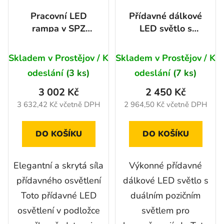
Pracovní LED
Přídavné dálkové
rampa v SPZ
LED světlo s
rámečku, 9500Lm,
duálním pozičním
9V - 32V, R10,
světlem, 144W,
Skladem v Prostějov / K
Skladem v Prostějov / K
R148, R149, IP69K
13000Lm, IP69K,
odeslání
(3 ks)
odeslání
(7 ks)
R149, R148
3 002 Kč
2 450 Kč
3 632,42 Kč včetně DPH
2 964,50 Kč včetně DPH
DO KOŠÍKU
DO KOŠÍKU
Elegantní a skrytá síla
Výkonné přídavné
přídavného osvětlení
dálkové LED světlo s
Toto přídavné LED
duálním pozičním
osvětlení v podložce
světlem pro