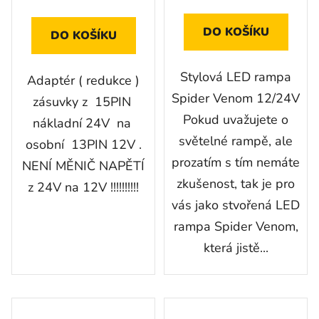
DO KOŠÍKU
DO KOŠÍKU
Stylová LED rampa
Adaptér ( redukce )
Spider Venom 12/24V
zásuvky z 15PIN
Pokud uvažujete o
nákladní 24V na
světelné rampě, ale
osobní 13PIN 12V .
prozatím s tím nemáte
NENÍ MĚNIČ NAPĚTÍ
zkušenost, tak je pro
z 24V na 12V !!!!!!!!!!
vás jako stvořená LED
rampa Spider Venom,
která jistě...