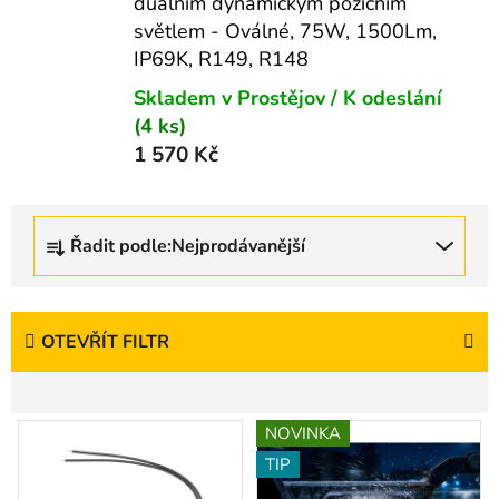
duálním dynamickým pozičním
světlem - Oválné, 75W, 1500Lm,
IP69K, R149, R148
Skladem v Prostějov / K odeslání
(4 ks)
1 570 Kč
Ř
Řadit podle:
Nejprodávanější
a
z
e
n
OTEVŘÍT FILTR
í
p
V
r
NOVINKA
ý
o
TIP
p
d