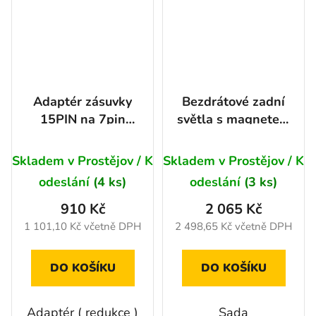
Adaptér zásuvky
Bezdrátové zadní
15PIN na 7pin
světla s magnetem
osobní
12 - 24V s CANbus
Průměrné
Skladem v Prostějov / K
Skladem v Prostějov / K
hodnocení
odeslání
(4 ks)
odeslání
(3 ks)
produktu
910 Kč
2 065 Kč
je
1 101,10 Kč včetně DPH
2 498,65 Kč včetně DPH
5,0
z
DO KOŠÍKU
DO KOŠÍKU
5
hvězdiček.
Adaptér ( redukce )
Sada