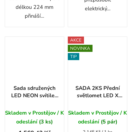
délkou 224 mm
elektrický...
přináší...
AKCE
NOVINKA
TIP
Sada sdružených
SADA 2KS Přední
LED NEON svítilen
světlomet LED X
s DYNAMICKÝMI
SPIDER
Průměrné
blinkry, 5 funkcí,
Skladem v Prostějov / K
Skladem v Prostějov / K
hodnocení
12-24V
odeslání
(3 ks)
odeslání
(5 pár)
produktu
Měrná
2 145 Kč / 1 ks