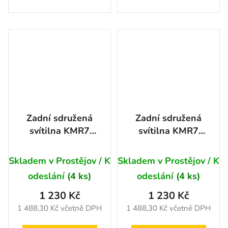
Zadní sdružená
Zadní sdružená
svítilna KMR7
svítilna KMR7
140LED 12/24V
140LED 12/24V
Pravá
levá
Skladem v Prostějov / K
Skladem v Prostějov / K
odeslání
(4 ks)
odeslání
(4 ks)
1 230 Kč
1 230 Kč
1 488,30 Kč včetně DPH
1 488,30 Kč včetně DPH