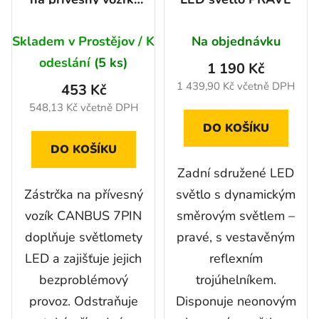
7PIN alu
Skladem v Prostějov / K
Na objednávku
odeslání
(5 ks)
1 190 Kč
1 439,90 Kč včetně DPH
453 Kč
548,13 Kč včetně DPH
DO KOŠÍKU
DO KOŠÍKU
Zadní sdružené LED
Zástrčka na přívesný
světlo s dynamickým
vozík CANBUS 7PIN
směrovým světlem –
doplňuje světlomety
pravé, s vestavěným
LED a zajišťuje jejich
reflexním
bezproblémový
trojúhelníkem.
provoz. Odstraňuje
Disponuje neonovým