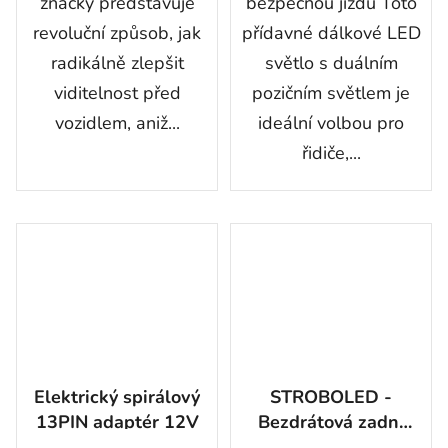
značky představuje
bezpečnou jízdu Toto
revoluční způsob, jak
přídavné dálkové LED
radikálně zlepšit
světlo s duálním
viditelnost před
pozičním světlem je
vozidlem, aniž...
ideální volbou pro
řidiče,...
Elektrický spirálový
STROBOLED -
13PIN adaptér 12V
Bezdrátová zadní
světla s magnetem