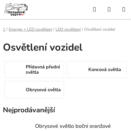
Přejít
Hledat
NÁKUP
na
obsah
KOŠÍK
Domů
/
Energie + LED osvětlení
/
LED osvětlení
/
Osvětlení vozidel
Osvětlení vozidel
Přídavná přední
Koncová světla
světla
Obrysová světla
Nejprodávanější
Obrysové světlo boční oranžové