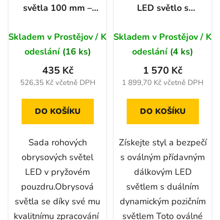
světla 100 mm –
LED světlo s
ROG L+P sada 2 ks
duálním
Průměrné
dynamickým
Skladem v Prostějov / K
Skladem v Prostějov / K
hodnocení
pozičním světlem -
odeslání
(16 ks)
odeslání
(4 ks)
produktu
Oválné, 75W,
1500Lm, IP69K,
435 Kč
1 570 Kč
je
R149, R148
526,35 Kč včetně DPH
1 899,70 Kč včetně DPH
5,0
z
DO KOŠÍKU
DO KOŠÍKU
5
hvězdiček.
Sada rohových
Získejte styl a bezpečí
obrysových světel
s oválným přídavným
LED v pryžovém
dálkovým LED
pouzdru.Obrysová
světlem s duálním
světla se díky své mu
dynamickým pozičním
kvalitnímu zpracování
světlem Toto oválné