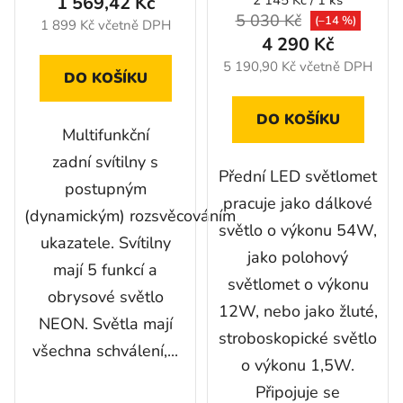
1 569,42 Kč
je
cena:
5 030 Kč
(–14 %)
1 899 Kč včetně DPH
5,0
4 290 Kč
z
5 190,90 Kč včetně DPH
DO KOŠÍKU
5
hvězdiček.
DO KOŠÍKU
Multifunkční
zadní svítilny s
Přední LED světlomet
postupným
pracuje jako dálkové
(dynamickým) rozsvěcováním
světlo o výkonu 54W,
ukazatele. Svítilny
jako polohový
mají 5 funkcí a
světlomet o výkonu
obrysové světlo
12W, nebo jako žluté,
NEON. Světla mají
stroboskopické světlo
všechna schválení,...
o výkonu 1,5W.
Připojuje se