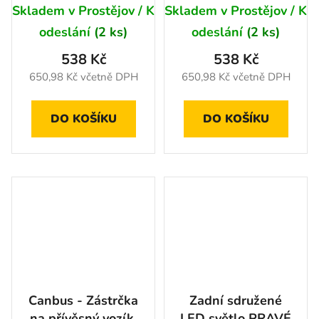
E9, R10, R148,
E9, R10, R148,
Skladem v Prostějov / K
Skladem v Prostějov / K
R150
R150
odeslání
(2 ks)
odeslání
(2 ks)
538 Kč
538 Kč
650,98 Kč včetně DPH
650,98 Kč včetně DPH
DO KOŠÍKU
DO KOŠÍKU
Canbus - Zástrčka
Zadní sdružené
na přívěsný vozík,
LED světlo PRAVÉ