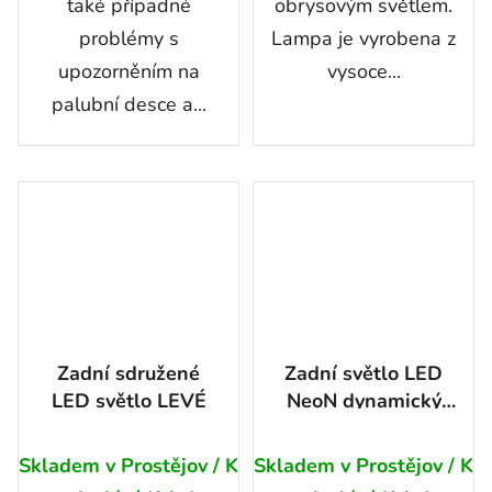
také případné
obrysovým světlem.
problémy s
Lampa je vyrobena z
upozorněním na
vysoce...
palubní desce a...
Zadní sdružené
Zadní světlo LED
LED světlo LEVÉ
NeoN dynamický
blinkr
trojúhelníkový
Skladem v Prostějov / K
Skladem v Prostějov / K
pravý