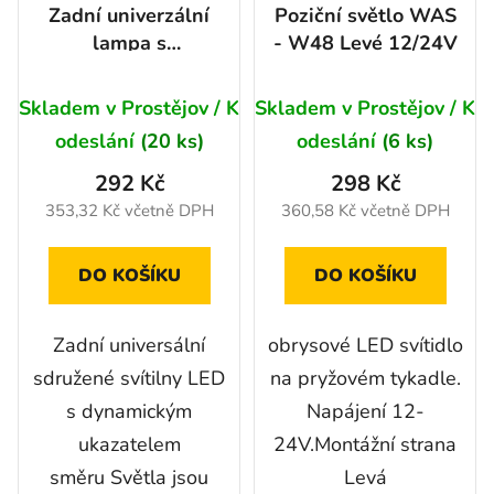
Zadní univerzální
Poziční světlo WAS
lampa s
- W48 Levé 12/24V
DYNAMICKÝM
ukazatelem směru,
Skladem v Prostějov / K
Skladem v Prostějov / K
3 funkce, 12-24V
odeslání
(20 ks)
odeslání
(6 ks)
292 Kč
298 Kč
353,32 Kč včetně DPH
360,58 Kč včetně DPH
DO KOŠÍKU
DO KOŠÍKU
Zadní universální
obrysové LED svítidlo
sdružené svítilny LED
na pryžovém tykadle.
s dynamickým
Napájení 12-
ukazatelem
24V.Montážní strana
směru Světla jsou
Levá