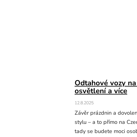
Odtahové vozy na 
osvětlení a více
12.8.2025
Závěr prázdnin a dovolen
stylu – a to přímo na Cz
tady se budete moci oso