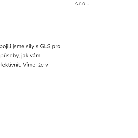
s.r.o...
jili jsme síly s GLS pro
způsoby, jak vám
ektivnit. Víme, že v