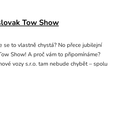
oslovak Tow Show
e se to vlastně chystá? No přece jubilejní
 Tow Show! A proč vám to připomínáme?
ové vozy s.r.o. tam nebude chybět – spolu