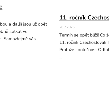
e
11. ročník Czech
bou a další jsou už opět
26.7.2025
obně setkat ve
Termín se opět blíží! Co ž
lín. Samozřejmě vás
11. ročník Czechoslovak
Protože společnost Odtah
...