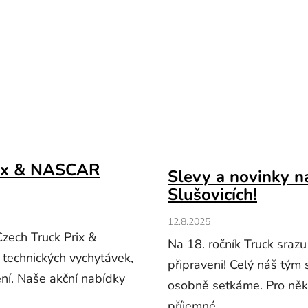
Prix & NASCAR
Slevy a novinky na
Slušovicích!
12.8.2025
Czech Truck Prix &
Na 18. ročník Truck srazu
echnických vychytávek,
připraveni! Celý náš tým
ní. Naše akční nabídky
osobně setkáme. Pro někt
příjemné...