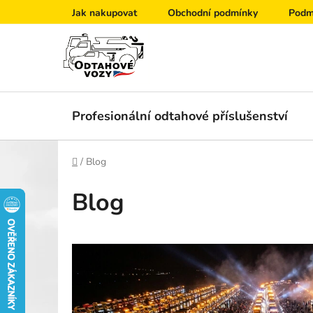
Přejít
Jak nakupovat
Obchodní podmínky
Podm
na
obsah
Profesionální odtahové příslušenství
Domů
/
Blog
Blog
V
ý
p
i
s