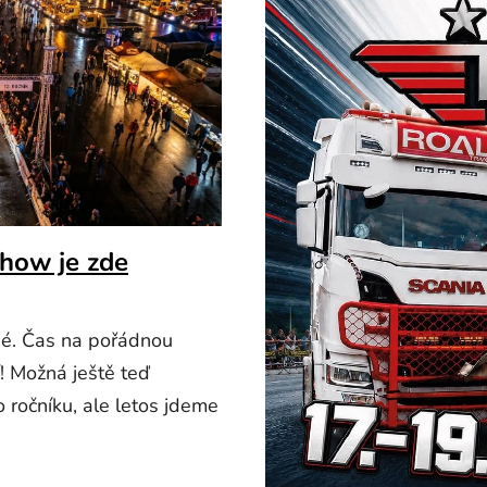
how je zde
né. Čas na pořádnou
í! Možná ještě teď
ročníku, ale letos jdeme