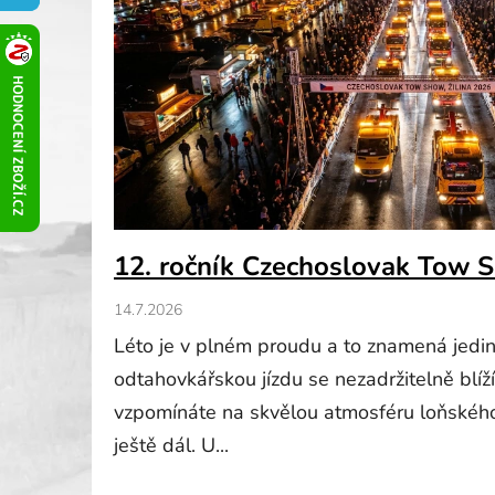
č
l
á
n
k
ů
12. ročník Czechoslovak Tow S
14.7.2026
Léto je v plném proudu a to znamená jedi
odtahovkářskou jízdu se nezadržitelně blíž
vzpomínáte na skvělou atmosféru loňského 
ještě dál. U...