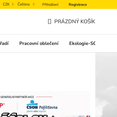
CZK
Čeština
Přihlášení
Registrace
PRÁZDNÝ KOŠÍK
NÁKUPNÍ
KOŠÍK
řadí
Pracovní oblečení
Ekologie-SORB®XT