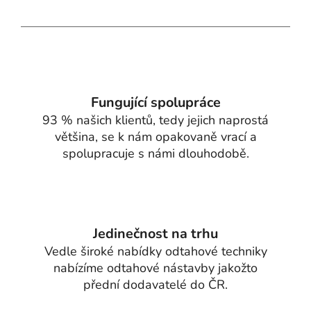
v
l
á
d
a
c
í
Fungující spolupráce
p
93 % našich klientů, tedy jejich naprostá
r
většina, se k nám opakovaně vrací a
v
spolupracuje s námi dlouhodobě.
k
y
v
ý
p
Jedinečnost na trhu
i
Vedle široké nabídky odtahové techniky
s
nabízíme odtahové nástavby jakožto
u
přední dodavatelé do ČR.