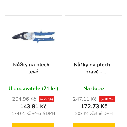
Nůžky na plech -
Nůžky na plech -
levé
pravé -
LIAKD30001
U dodavatele
(21 ks)
Na dotaz
204,96 Kč
247,11 Kč
(–29 %)
(–30 %)
143,81 Kč
172,73 Kč
174,01 Kč včetně DPH
209 Kč včetně DPH