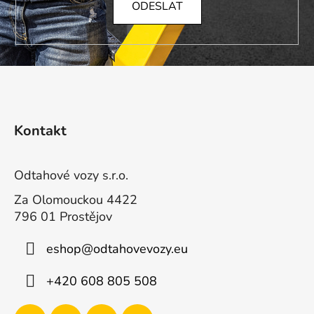
ODESLAT
Z
á
Kontakt
p
a
t
Odtahové vozy s.r.o.
í
Za Olomouckou 4422
796 01 Prostějov
eshop
@
odtahovevozy.eu
+420 608 805 508