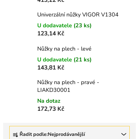
413,22 Kč
Univerzální nůžky VIGOR V1304
U dodavatele
(23 ks)
123,14 Kč
Nůžky na plech - levé
U dodavatele
(21 ks)
143,81 Kč
Nůžky na plech - pravé -
LIAKD30001
Na dotaz
172,73 Kč
Ř
Řadit podle:
Nejprodávanější
a