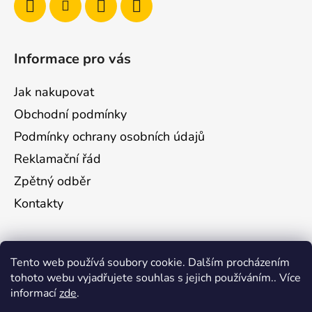
Informace pro vás
Jak nakupovat
Obchodní podmínky
Podmínky ochrany osobních údajů
Reklamační řád
Zpětný odběr
Kontakty
Odebírat newsletter
Tento web používá soubory cookie. Dalším procházením
tohoto webu vyjadřujete souhlas s jejich používáním.. Více
Vložte svůj e-mail a my vám budeme zasílat
informací
zde
.
informace o nových produktech na našem e-