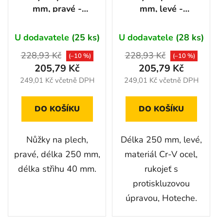
mm, pravé -
mm, levé -
HT320103
HT320101
U dodavatele
(25 ks)
U dodavatele
(28 ks)
228,93 Kč
228,93 Kč
(–10 %)
(–10 %)
205,79 Kč
205,79 Kč
249,01 Kč včetně DPH
249,01 Kč včetně DPH
DO KOŠÍKU
DO KOŠÍKU
Nůžky na plech,
Délka 250 mm, levé,
pravé, délka 250 mm,
materiál Cr-V ocel,
délka střihu 40 mm.
rukojeť s
protiskluzovou
úpravou, Hoteche.