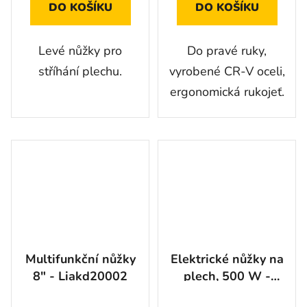
DO KOŠÍKU
DO KOŠÍKU
Levé nůžky pro
Do pravé ruky,
stříhání plechu.
vyrobené CR-V oceli,
ergonomická rukojeť.
Multifunkční nůžky
Elektrické nůžky na
8" - Liakd20002
plech, 500 W -
HTP801401