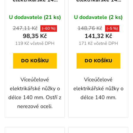
mm
mm
U dodavatele
(21 ks)
U dodavatele
(2 ks)
247,11 Kč
148,76 Kč
(–60 %)
(–5 %)
98,35 Kč
141,32 Kč
119 Kč včetně DPH
171 Kč včetně DPH
DO KOŠÍKU
DO KOŠÍKU
Víceúčelové
Víceúčelové
elektrikářské nůžky o
elektrikářské nůžky o
délce 140 mm. Ostří z
délce 140 mm.
nerezové oceli.