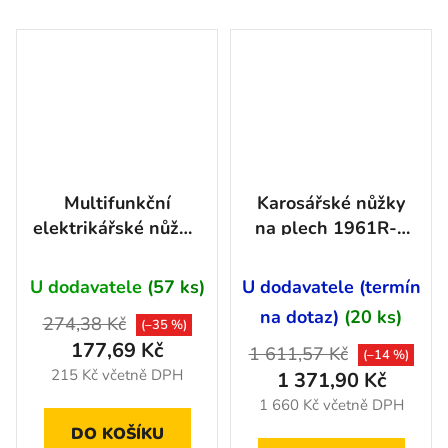
Multifunkční
Karosářské nůžky
elektrikářské nůžky,
na plech 1961R-1
200 mm -
Hazet
HT140302
U dodavatele
(57 ks)
U dodavatele (termín
na dotaz)
(20 ks)
274,38 Kč
(–35 %)
177,69 Kč
1 611,57 Kč
(–14 %)
215 Kč včetně DPH
1 371,90 Kč
1 660 Kč včetně DPH
DO KOŠÍKU