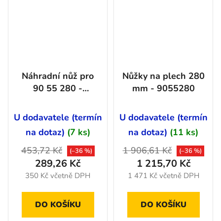
Náhradní nůž pro
Nůžky na plech 280
90 55 280 -
mm - 9055280
9059280
U dodavatele (termín
U dodavatele (termín
na dotaz)
(7 ks)
na dotaz)
(11 ks)
453,72 Kč
1 906,61 Kč
(–36 %)
(–36 %)
289,26 Kč
1 215,70 Kč
350 Kč včetně DPH
1 471 Kč včetně DPH
DO KOŠÍKU
DO KOŠÍKU