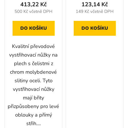
ů
413,22 Kč
123,14 Kč
500 Kč včetně DPH
149 Kč včetně DPH
DO KOŠÍKU
DO KOŠÍKU
Kvalitní převodové
vystřihovací nůžky na
plech s čelistmi z
chrom molybdenové
slitiny oceli. Tyto
vystřihovací nůžky
mají břity
přizpůsobeny pro levé
oblouky a přímý
střih....