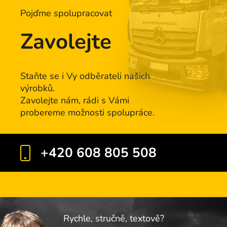
Pojďme spolupracovat
Zavolejte
Staňte se i Vy odběrateli našich
výrobků.
Zavolejte nám, rádi s Vámi
probereme možnosti spolupráce.
+420 608 805 508
Rychle, stručně, textově?