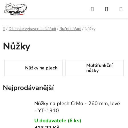
Přejít
Hledat
NÁKUP
na
obsah
KOŠÍK
Domů
/
Dílenské vybavení a Nářadí
/
Ruční nářadí
/
Nůžky
Nůžky
Multifunkční
Nůžky na plech
nůžky
Nejprodávanější
Nůžky na plech CrMo - 260 mm, levé
- YT-1910
U dodavatele
(6 ks)