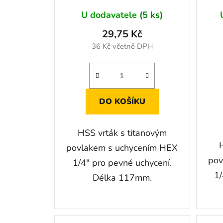
t
ů
U dodavatele
(5 ks)
Svěrky truhlářské
29,75 Kč
Svěrky ostatní
36 Kč včetně DPH
Pistole na montážní pěnu
Ruční razidla písmen a číslic (raznice)
Sady nářadí
DO KOŠÍKU
Ruční elektrické nářadí
AKU nářadí
HSS vrták s titanovým
Pneumatické nářadí
povlakem s uchycením HEX
Hydraulické nářadí
pov
1/4" pro pevné uchycení.
Plynové nářadí
1/
Délka 117mm.
Pracovní oblečení
Ekologie-SORB®XT