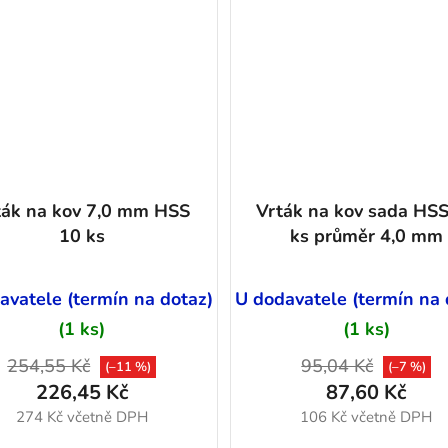
ták na kov 7,0 mm HSS
Vrták na kov sada HS
10 ks
ks průměr 4,0 mm
avatele (termín na dotaz)
U dodavatele (termín na 
(1 ks)
(1 ks)
254,55 Kč
95,04 Kč
(–11 %)
(–7 %)
226,45 Kč
87,60 Kč
274 Kč včetně DPH
106 Kč včetně DPH