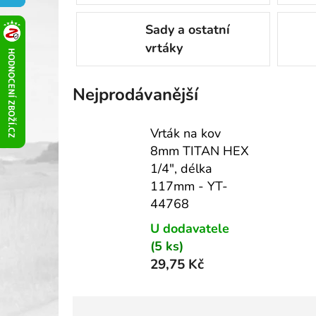
Šroubováky
Sady a ostatní
Nože
vrtáky
Kladiva
Pinzety
Nejprodávanější
Oprava závitů, matic a šroubů
Vrták na kov
Nůžky
8mm TITAN HEX
Ráčny, vratidla, trháky
1/4", délka
117mm - YT-
Magnetické teleskopické vytahováky
44768
Odpojovače konektorů
U dodavatele
Páčidla
(5 ks)
Bity a sady bitů
29,75 Kč
Vrtáky a sady vrtáků
Vrtáky a sady vrtáků do kovu