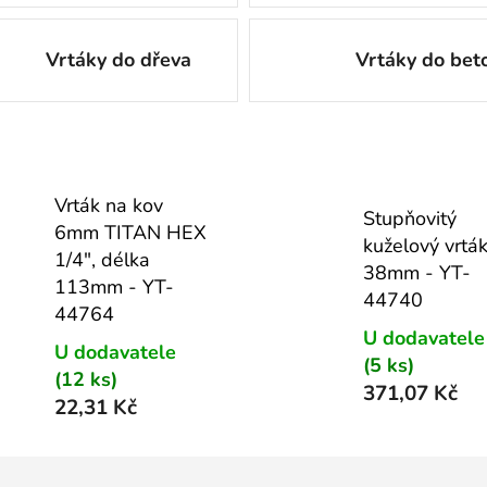
Vrtáky do dřeva
Vrtáky do bet
Vrták na kov
Stupňovitý
6mm TITAN HEX
kuželový vrtá
1/4", délka
38mm - YT-
113mm - YT-
44740
44764
U dodavatele
U dodavatele
(5 ks)
(12 ks)
371,07 Kč
22,31 Kč