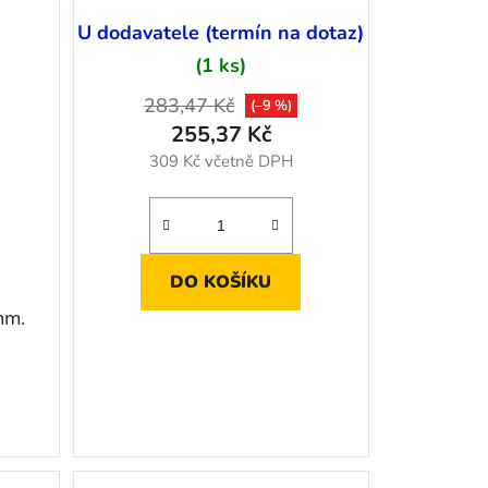
)
U dodavatele (termín na dotaz)
(1 ks)
283,47 Kč
(–9 %)
255,37 Kč
309 Kč včetně DPH
DO KOŠÍKU
mm.