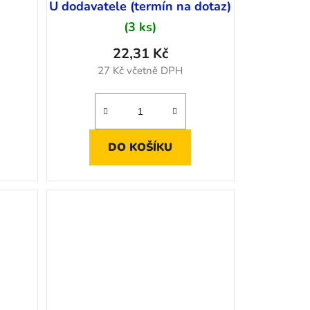
)
U dodavatele (termín na dotaz)
(3 ks)
22,31 Kč
27 Kč včetně DPH
DO KOŠÍKU