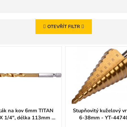
OTEVŘÍT FILTR
ták na kov 6mm TITAN
Stupňovitý kuželový v
X 1/4", délka 113mm -
6-38mm - YT-4474
YT-44764