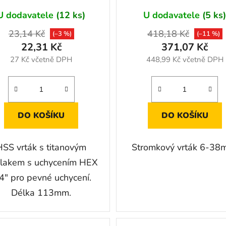
U dodavatele
(12 ks)
U dodavatele
(5 ks
23,14 Kč
418,18 Kč
(–3 %)
(–11 %)
22,31 Kč
371,07 Kč
27 Kč včetně DPH
448,99 Kč včetně DPH
DO KOŠÍKU
DO KOŠÍKU
HSS vrták s titanovým
Stromkový vrták 6-38
lakem s uchycením HEX
4" pro pevné uchycení.
Délka 113mm.