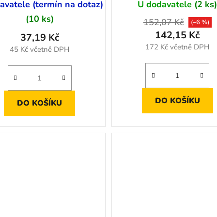
avatele (termín na dotaz)
U dodavatele
(2 ks
(10 ks)
152,07 Kč
(–6 %)
142,15 Kč
37,19 Kč
172 Kč včetně DPH
45 Kč včetně DPH
DO KOŠÍKU
DO KOŠÍKU