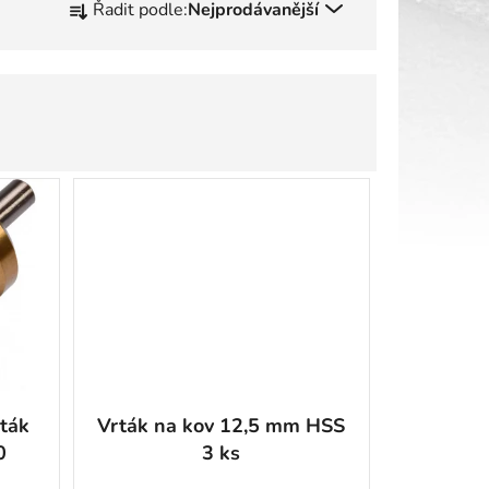
Řadit podle:
Nejprodávanější
a
z
e
n
í
p
r
o
d
u
k
t
ů
rták
Vrták na kov 12,5 mm HSS
0
3 ks