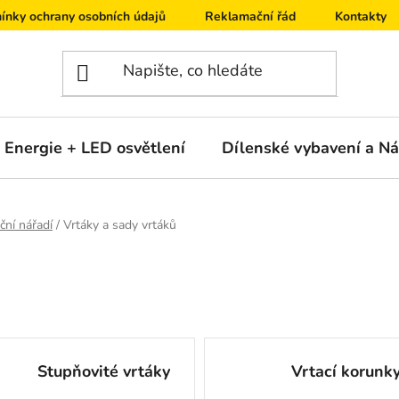
ínky ochrany osobních údajů
Reklamační řád
Kontakty
Energie + LED osvětlení
Dílenské vybavení a Ná
ční nářadí
/
Vrtáky a sady vrtáků
Stupňovité vrtáky
Vrtací korunk