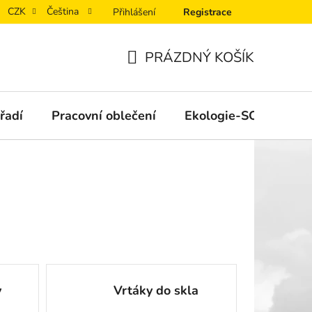
CZK
Čeština
Přihlášení
Registrace
PRÁZDNÝ KOŠÍK
NÁKUPNÍ
KOŠÍK
řadí
Pracovní oblečení
Ekologie-SORB®XT
y
Vrtáky do skla