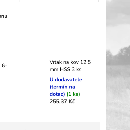
onu
Vrták na kov 12,5
k 6-
mm HSS 3 ks
U dodavatele
(termín na
dotaz)
(1 ks)
255,37 Kč
Ř