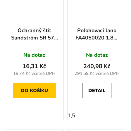
Ochranný štít
Polohovací lano
Sundström SR 575
FA4050020 1,8m
s přívodem vzduchu
DOPRODEJ 1,5
Na dotaz
Na dotaz
16,31 Kč
240,98 Kč
19,74 Kč včetně DPH
291,59 Kč včetně DPH
DO KOŠÍKU
DETAIL
1,5