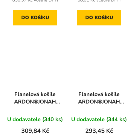
850,97 Kč včetně DPH
68,01 Kč včetně DPH
DO KOŠÍKU
DO KOŠÍKU
Flanelová košile
Flanelová košile
ARDON®JONAH
ARDON®JONAH
modrá M
červená M
U dodavatele
(340 ks)
U dodavatele
(344 ks)
309,84 Kč
293,45 Kč