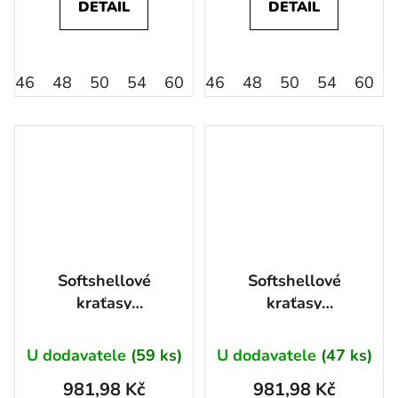
DETAIL
DETAIL
46
48
50
54
60
56
46
64
48
52
50
58
54
62
60
Softshellové
Softshellové
kraťasy
kraťasy
ARDON®CITYCONIC®
ARDON®CITYCONIC®
červená 46
tmavě modrá 46
U dodavatele
(59 ks)
U dodavatele
(47 ks)
981,98 Kč
981,98 Kč