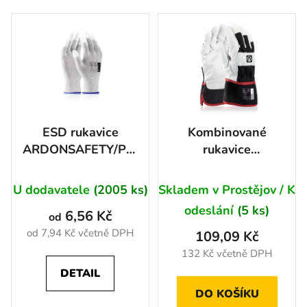
e
V
n
ý
í
p
p
i
r
s
o
p
d
r
ESD rukavice
Kombinované
u
o
ARDONSAFETY/PULSE
rukavice
k
d
TOUCH
ARDON®WALL - s
t
u
prodejní etiketou
ů
U dodavatele
(2005 ks)
Skladem v Prostějov / K
k
t
odeslání
(5 ks)
6,56 Kč
od
ů
od 7,94 Kč včetně DPH
109,09 Kč
132 Kč včetně DPH
DETAIL
DO KOŠÍKU