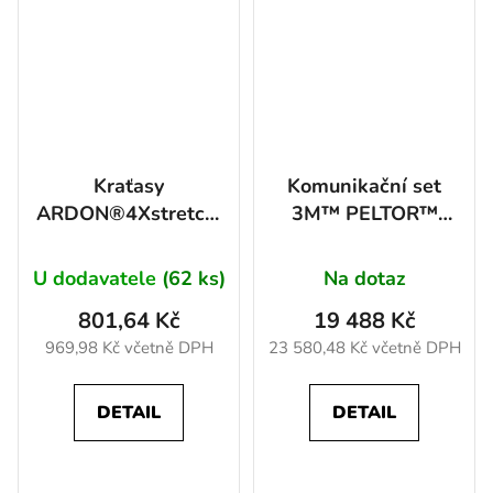
Kraťasy
Komunikační set
ARDON®4Xstretch®
3M™ PELTOR™
tmavě zelená 46
LiteCom, 32dB NA
OBJEDNÁVKU 10
U dodavatele
(62 ks)
Na dotaz
801,64 Kč
19 488 Kč
969,98 Kč včetně DPH
23 580,48 Kč včetně DPH
DETAIL
DETAIL