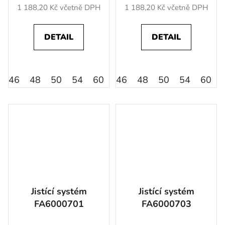
1 188,20 Kč včetně DPH
1 188,20 Kč včetně DPH
DETAIL
DETAIL
46
48
50
54
60
56
46
64
48
52
50
58
54
62
60
Jistící systém
Jistící systém
FA6000701
FA6000703