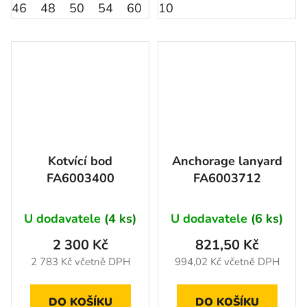
46
48
50
54
60
56
10
64
52
58
62
Kotvící bod
Anchorage lanyard
FA6003400
FA6003712
U dodavatele
(4 ks)
U dodavatele
(6 ks)
2 300 Kč
821,50 Kč
2 783 Kč včetně DPH
994,02 Kč včetně DPH
DO KOŠÍKU
DO KOŠÍKU