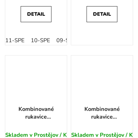
DETAIL
DETAIL
11-SPE
10-SPE
09-SPE
Kombinované
Kombinované
rukavice
rukavice
ARDON®AUGUST
ARDON®HOBBY -
s prodejní etiketou
Skladem v Prostějov / K
Skladem v Prostějov / K