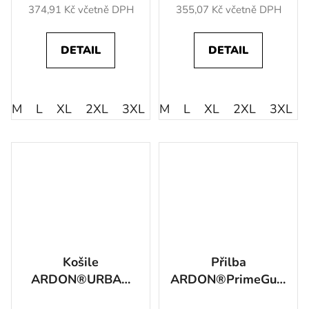
374,91 Kč včetně DPH
355,07 Kč včetně DPH
DETAIL
DETAIL
M
L
XL
2XL
3XL
M
L
XL
2XL
3XL
Košile
Přilba
ARDON®URBAN
ARDON®PrimeGuard
modrá M
bila