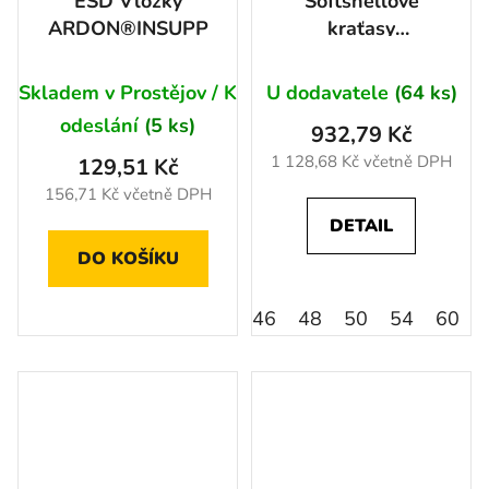
ESD Vložky
Softshellové
ARDON®INSUPP
kraťasy
ARDON®CREATRON®
modrá neon 46
Skladem v Prostějov / K
U dodavatele
(64 ks)
odeslání
(5 ks)
932,79 Kč
1 128,68 Kč včetně DPH
129,51 Kč
156,71 Kč včetně DPH
DETAIL
DO KOŠÍKU
46
48
50
54
60