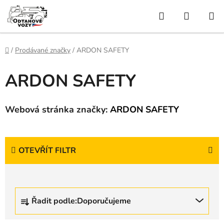
Přejít
Hledat
NÁKUP
na
obsah
KOŠÍK
Domů
/
Prodávané značky
/
ARDON SAFETY
ARDON SAFETY
Webová stránka značky:
ARDON SAFETY
OTEVŘÍT FILTR
Ř
Řadit podle:
Doporučujeme
a
z