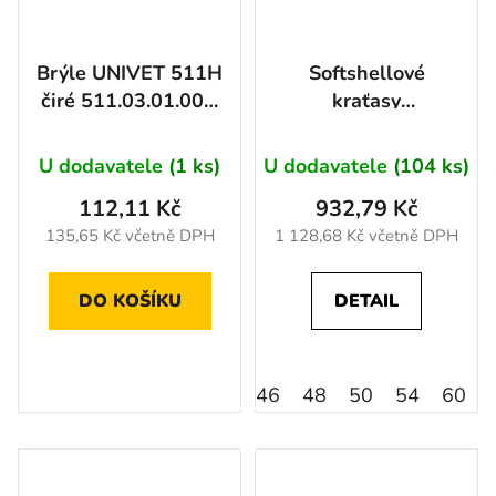
Brýle UNIVET 511H
Softshellové
čiré 511.03.01.00H
kraťasy
dětské
ARDON®CREATRON®
černá neon 46
U dodavatele
(1 ks)
U dodavatele
(104 ks)
112,11 Kč
932,79 Kč
135,65 Kč včetně DPH
1 128,68 Kč včetně DPH
DO KOŠÍKU
DETAIL
46
48
50
54
60