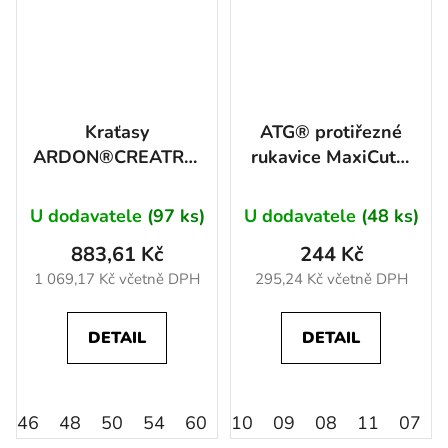
Kraťasy
ATG® protiřezné
ARDON®CREATRON®CAMO
rukavice MaxiCut®
černá 46
Ultra™ 52-5745E
07/S 07
U dodavatele
(97 ks)
U dodavatele
(48 ks)
883,61 Kč
244 Kč
1 069,17 Kč včetně DPH
295,24 Kč včetně DPH
DETAIL
DETAIL
46
48
50
54
60
56
10
64
09
52
08
58
11
62
07