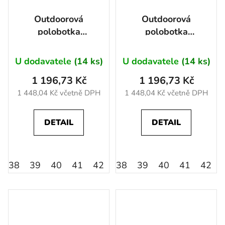
Outdoorová
Outdoorová
polobotka
polobotka
ARDON®ULTRITE®AIR
ARDON®ULTRITE®AIR
LOW modrá 36
LOW zelená 36
U dodavatele
(14 ks)
U dodavatele
(14 ks)
1 196,73 Kč
1 196,73 Kč
1 448,04 Kč včetně DPH
1 448,04 Kč včetně DPH
DETAIL
DETAIL
38
39
40
41
42
45
38
36
39
46
40
37
41
43
42
4