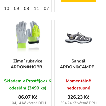
10
09
08
11
07
06
V1-07
V1-08
V1-
Zimní rukavice
Sandál
ARDON®HOBBY
ARDON®CAMPER
REFLEX WINTER -
DOPRODEJ
s prodejní etiketou
Skladem v Prostějov / K
Momentálně
09-SPE
odeslání
(3499 ks)
nedostupné
86,07 Kč
326,23 Kč
104,14 Kč včetně DPH
394,74 Kč včetně DPH