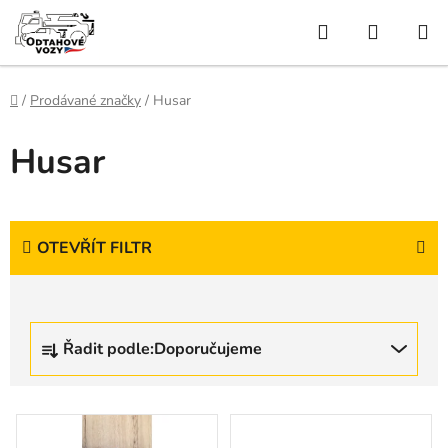
Přejít
Hledat
NÁKUP
na
obsah
KOŠÍK
Domů
/
Prodávané značky
/
Husar
Husar
OTEVŘÍT FILTR
Ř
Řadit podle:
Doporučujeme
a
z
e
V
n
ý