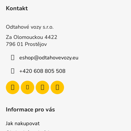
á
Kontakt
p
a
t
Odtahové vozy s.r.o.
í
Za Olomouckou 4422
796 01 Prostějov
eshop
@
odtahovevozy.eu
+420 608 805 508
Informace pro vás
Jak nakupovat