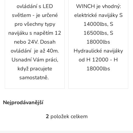
ovládání s LED
WINCH je vhodný:
světlem - je určené
elektrické navijáky S
pro všechny typy
14000lbs, S
navijáku s napětím 12
16500lbs, S
nebo 24V. Dosah
18000lbs
ovládání je až 40m.
Hydraulické navijáky
Usnadní Vám práci,
od H 12000 - H
když pracujete
18000lbs
samostatně.
Nejprodávanější
2
položek celkem
O
v
l