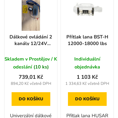
í
p
p
i
r
s
o
p
d
r
Dálkové ovládání 2
Přítlak lana BST-H
u
o
kanály 12/24V
12000-18000 lbs
k
d
Husar s LED
t
u
Průměrné
světlem
ů
Skladem v Prostějov / K
Individuální
k
hodnocení
t
odeslání
(10 ks)
objednávka
produktu
ů
739,01 Kč
1 103 Kč
je
894,20 Kč včetně DPH
1 334,63 Kč včetně DPH
5,0
z
DO KOŠÍKU
DO KOŠÍKU
5
hvězdiček.
Univerzální dálkové
Přítlak lana HUSAR