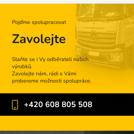
á
d
a
Pojďme spolupracovat
c
í
Zavolejte
p
r
v
k
Staňte se i Vy odběrateli našich
y
výrobků.
v
Zavolejte nám, rádi s Vámi
ý
probereme možnosti spolupráce.
p
i
s
+420 608 805 508
u