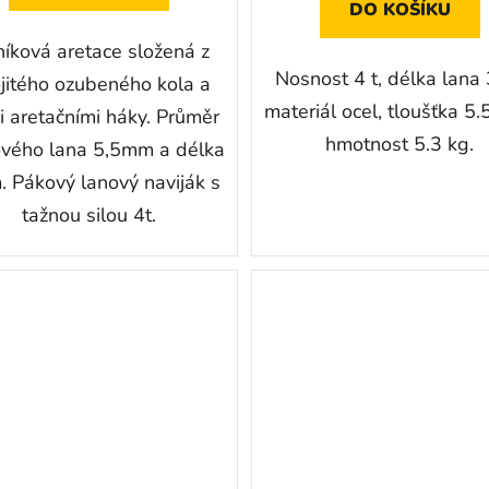
DO KOŠÍKU
níková aretace složená z
Nosnost 4 t, délka lana 
jitého ozubeného kola a
materiál ocel, tloušťka 5
i aretačními háky. Průměr
hmotnost 5.3 kg.
ového lana 5,5mm a délka
. Pákový lanový naviják s
tažnou silou 4t.