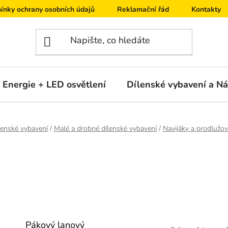
ínky ochrany osobních údajů
Reklamační řád
Kontakty
Energie + LED osvětlení
Dílenské vybavení a Ná
lenské vybavení
/
Malé a drobné dílenské vybavení
/
Navijáky a prodlužo
Pákový lanový