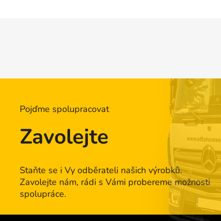
Z
á
p
a
t
í
Pojďme spolupracovat
Zavolejte
Staňte se i Vy odběrateli našich výrobků.
Zavolejte nám, rádi s Vámi probereme možnosti
spolupráce.