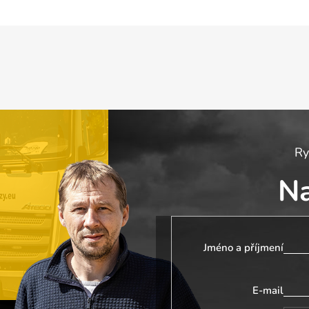
p
i
s
u
Ry
N
Jméno a příjmení
E-mail