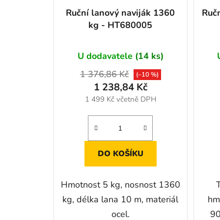
Obal na naviják 3,6t -6,4t, 4X4
Ruční lanový naviják 1360
Ručn
Hodnocení produktu je 5 z 5 hvězdiček.
|
Jozef Husák
kg - HT680005
OK
U dodavatele
(14 ks)
Epix10+ Stroboskopické pomocné světlo 10" (Powerboost)
1 376,86 Kč
(–10 %)
Hodnocení produktu je 5 z 5 hvězdiček.
|
1 238,84 Kč
Gráf Viktor
1 499 Kč včetně DPH
Doporučuji
DO KOŠÍKU
Hmotnost 5 kg, nosnost 1360
kg, délka lana 10 m, materiál
hm
ocel.
90