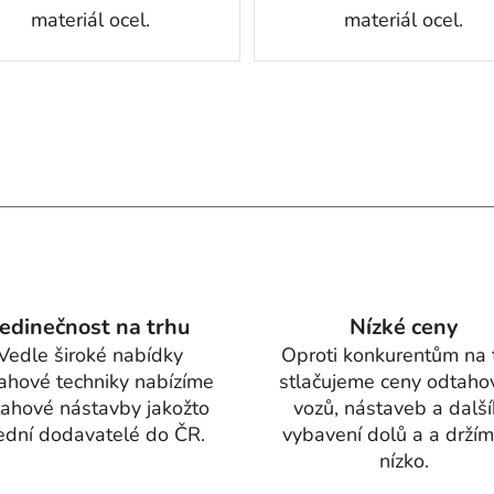
materiál ocel.
materiál ocel.
O
v
l
á
d
a
c
í
Jedinečnost na trhu
Nízké ceny
p
r
Vedle široké nabídky
Oproti konkurentům na 
v
ahové techniky nabízíme
stlačujeme ceny odtaho
k
ahové nástavby jakožto
vozů, nástaveb a dalš
y
ední dodavatelé do ČR.
vybavení dolů a a držím
v
nízko.
ý