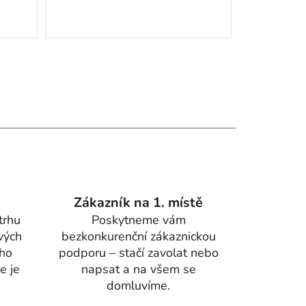
Zákazník na 1. místě
trhu
Poskytneme vám
vých
bezkonkurenční zákaznickou
ího
podporu – stačí zavolat nebo
e je
napsat a na všem se
domluvíme.