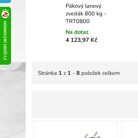
Pákový lanový
Držáky na ochranné sady - role
zvedák 800 kg -
Lampy
TRT0800
Kanystry
Na dotaz
Dílenská montážní lehátka a sedátka
4 123,97 Kč
Čelisti svěráku
Magnetické systémy
Navijáky a prodlužováky
Stránka
1
z
1
-
8
položek celkem
Prodlužovací kabely
Prodlužovací kabely na bubnu
Navijáky na vzduchovou hadici
Ruční lanové navijáky
V
Samonavíjecí prodlužovací kabely
ý
(bubny)