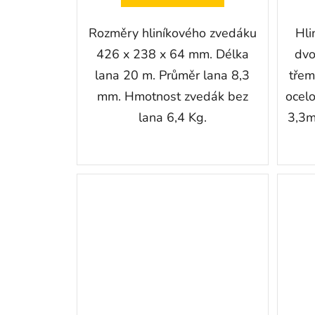
AKU nářadí
Rozměry hliníkového zvedáku
Hli
Pneumatické nářadí
426 x 238 x 64 mm. Délka
dvo
Hydraulické nářadí
lana 20 m. Průměr lana 8,3
třem
Plynové nářadí
mm. Hmotnost zvedák bez
ocel
Pracovní oblečení
lana 6,4 Kg.
3,3m
Ekologie-SORB®XT
Nejnovější recenze
Ochranný obal - Lokithor J401, J402, J1000, J1500
Hodnocení produktu je 5 z 5 hvězdiček.
|
Jaroslav Bednařík
Hezka postýlka na J2250