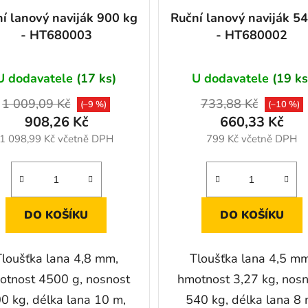
í lanový naviják 900 kg
Ruční lanový naviják 5
- HT680003
- HT680002
U dodavatele
(17 ks)
U dodavatele
(19 ks
1 009,09 Kč
733,88 Kč
(–9 %)
(–10 %)
908,26 Kč
660,33 Kč
1 098,99 Kč včetně DPH
799 Kč včetně DPH
DO KOŠÍKU
DO KOŠÍKU
Tloušťka lana 4,8 mm,
Tloušťka lana 4,5 mm
otnost 4500 g, nosnost
hmotnost 3,27 kg, nos
0 kg, délka lana 10 m,
540 kg, délka lana 8 