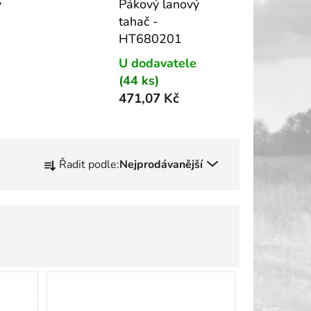
ý
Pákový lanový
tahač -
HT680201
U dodavatele
(44 ks)
471,07 Kč
Ř
Řadit podle:
Nejprodávanější
a
z
e
n
í
p
r
o