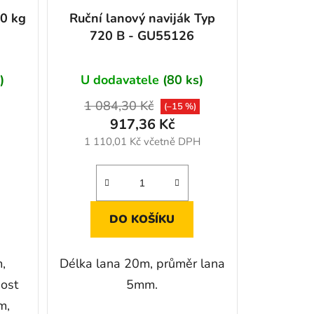
40 kg
Ruční lanový naviják Typ
720 B - GU55126
)
U dodavatele
(80 ks)
1 084,30 Kč
(–15 %)
917,36 Kč
1 110,01 Kč včetně DPH
DO KOŠÍKU
,
Délka lana 20m, průměr lana
nost
5mm.
m,