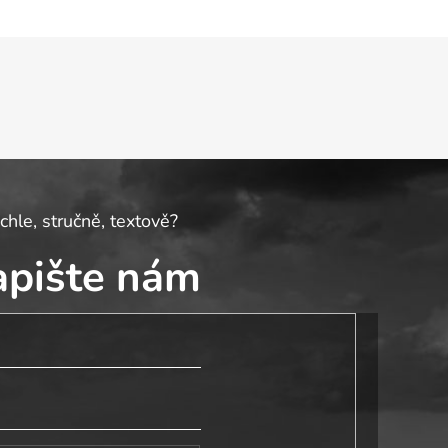
chle, stručně, textově?
apište nám