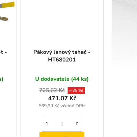
d
u
k
t
ů
t -
Pákový lanový tahač -
HT680201
s)
U dodavatele
(44 ks)
725,62 Kč
(–35 %)
471,07 Kč
569,99 Kč včetně DPH