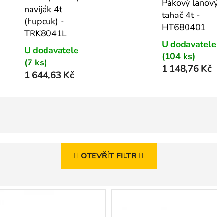
Pákový lanov
naviják 4t
tahač 4t -
(hupcuk) -
HT680401
TRK8041L
U dodavatele
U dodavatele
(104 ks)
(7 ks)
1 148,76 Kč
1 644,63 Kč
OTEVŘÍT FILTR