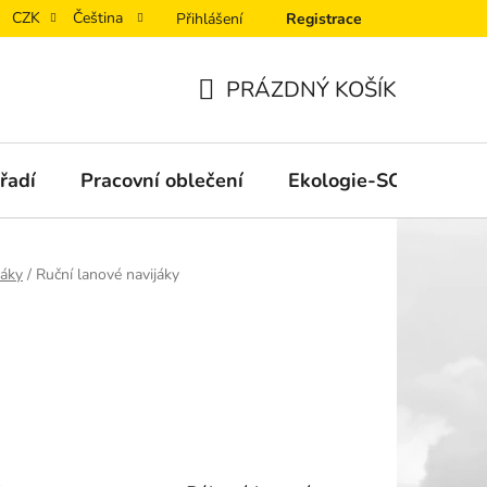
CZK
Čeština
Přihlášení
Registrace
PRÁZDNÝ KOŠÍK
NÁKUPNÍ
KOŠÍK
řadí
Pracovní oblečení
Ekologie-SORB®XT
váky
/
Ruční lanové navijáky