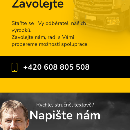
Zavolejte
Staňte se i Vy odběrateli našich
výrobků.
Zavolejte nám, rádi s Vámi
probereme možnosti spolupráce.
+420 608 805 508
Rychle, stručně, textově?
Napište nám