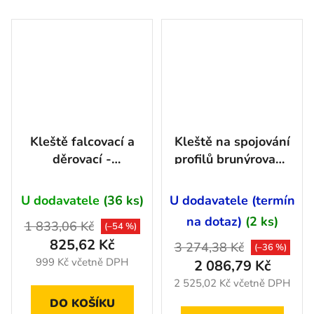
Kleště falcovací a
Kleště na spojování
děrovací -
profilů brunýrované
AH04814
340 mm - 9042340
U dodavatele
(36 ks)
U dodavatele (termín
na dotaz)
(2 ks)
1 833,06 Kč
(–54 %)
825,62 Kč
3 274,38 Kč
(–36 %)
999 Kč včetně DPH
2 086,79 Kč
2 525,02 Kč včetně DPH
DO KOŠÍKU