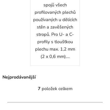
spojů všech
profilovaných plechů
používaných u dělících
stěn a zavěšených
stropů. Pro U- a C-
profily s tloušťkou
plechu max. 1,2 mm
(2 x 0,6 mm)....
Nejprodávanější
7
položek celkem
O
v
l
á