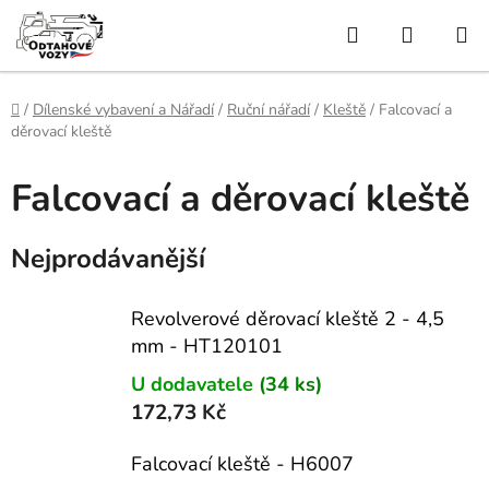
Přejít
Hledat
NÁKUP
na
obsah
KOŠÍK
Domů
/
Dílenské vybavení a Nářadí
/
Ruční nářadí
/
Kleště
/
Falcovací a
děrovací kleště
Falcovací a děrovací kleště
Nejprodávanější
Revolverové děrovací kleště 2 - 4,5
mm - HT120101
U dodavatele
(34 ks)
172,73 Kč
Falcovací kleště - H6007