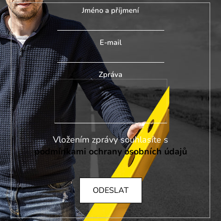
Jméno a příjmení
E-mail
Zpráva
Vložením zprávy souhlasíte s
podmínkami ochrany osobních údajů
ODESLAT