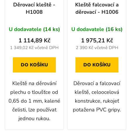
Děrovací kleště -
Kleště falcovací a
H1008
děrovací - H1006
U dodavatele
(14 ks)
U dodavatele
(16 ks)
1 114,89 Kč
1 975,21 Kč
1 349,02 Kč včetně DPH
2 390 Kč včetně DPH
DO KOŠÍKU
DO KOŠÍKU
Kleště na děrování
Děrovací a falcovací
plechu o tloušťce od
kleště, celoocelová
0,65 do 1 mm, kalené
konstrukce, rukojeť
čelisti, lze používat
potažena PVC gripy.
jednou rukou.