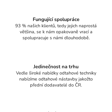
d
a
c
í
Fungující spolupráce
p
93 % našich klientů, tedy jejich naprostá
r
většina, se k nám opakovaně vrací a
v
spolupracuje s námi dlouhodobě.
k
y
v
ý
p
Jedinečnost na trhu
i
Vedle široké nabídky odtahové techniky
s
nabízíme odtahové nástavby jakožto
u
přední dodavatelé do ČR.