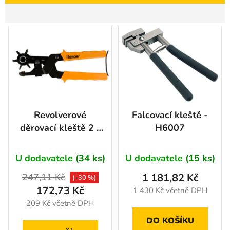
í
p
V
r
ý
o
p
d
i
u
s
k
p
t
r
ů
Revolverové
Falcovací kleště -
o
děrovací kleště 2 -
H6007
d
4,5 mm -
u
HT120101
U dodavatele
(34 ks)
U dodavatele
(15 ks)
k
t
247,11 Kč
1 181,82 Kč
(–30 %)
ů
172,73 Kč
1 430 Kč včetně DPH
209 Kč včetně DPH
DO KOŠÍKU