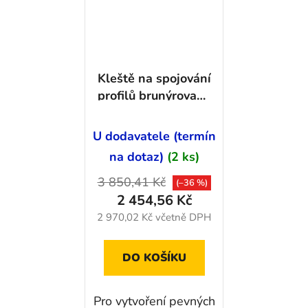
Kleště na spojování
profilů brunýrované
250 mm - 9042250
U dodavatele (termín
na dotaz)
(2 ks)
3 850,41 Kč
(–36 %)
2 454,56 Kč
2 970,02 Kč včetně DPH
DO KOŠÍKU
Pro vytvoření pevných