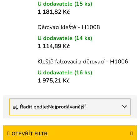
U dodavatele
(15 ks)
1 181,82 Kč
Děrovací kleště - H1008
U dodavatele
(14 ks)
1 114,89 Kč
Kleště falcovací a děrovací - H1006
U dodavatele
(16 ks)
1 975,21 Kč
Ř
Řadit podle:
Nejprodávanější
a
z
e
n
OTEVŘÍT FILTR