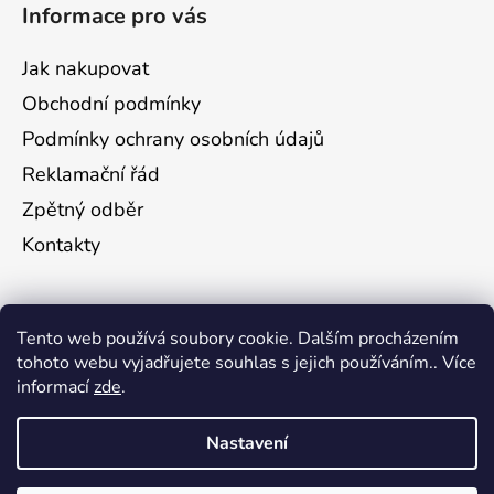
Informace pro vás
Jak nakupovat
Obchodní podmínky
Podmínky ochrany osobních údajů
Reklamační řád
Zpětný odběr
Kontakty
Odebírat newsletter
Tento web používá soubory cookie. Dalším procházením
tohoto webu vyjadřujete souhlas s jejich používáním.. Více
Vložte svůj e-mail a my vám budeme zasílat
informací
zde
.
informace o nových produktech na našem e-
shopu.
Nastavení
E-mail