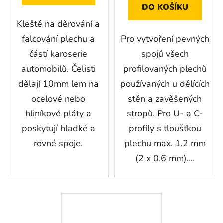
DO KOŠÍKU
Kleště na děrování a
falcování plechu a
Pro vytvoření pevných
částí karoserie
spojů všech
automobilů. Čelisti
profilovaných plechů
dělají 10mm lem na
používaných u dělících
ocelové nebo
stěn a zavěšených
hliníkové pláty a
stropů. Pro U- a C-
poskytují hladké a
profily s tloušťkou
rovné spoje.
plechu max. 1,2 mm
(2 x 0,6 mm)....