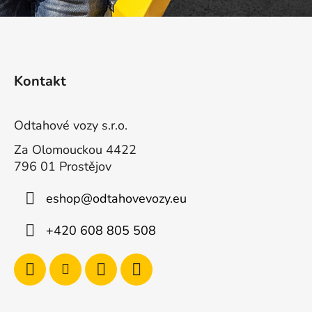
Z
á
Kontakt
p
a
t
Odtahové vozy s.r.o.
í
Za Olomouckou 4422
796 01 Prostějov
eshop
@
odtahovevozy.eu
+420 608 805 508